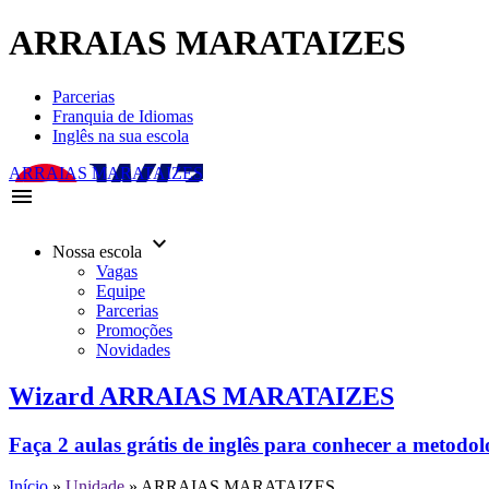
ARRAIAS MARATAIZES
Parcerias
Franquia de Idiomas
Inglês na sua escola
ARRAIAS MARATAIZES
menu
keyboard_arrow_down
Nossa escola
Vagas
Equipe
Parcerias
Promoções
Novidades
Wizard ARRAIAS MARATAIZES
Faça 2 aulas grátis de inglês para conhecer a metodo
Início
»
Unidade
»
ARRAIAS MARATAIZES