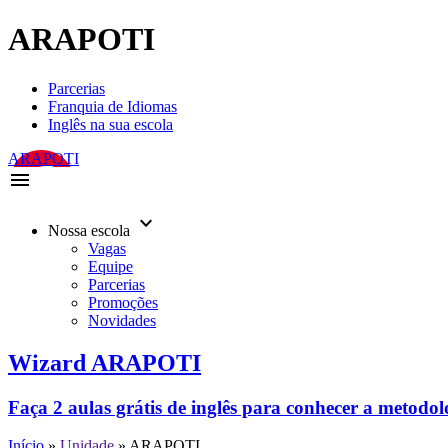
ARAPOTI
Parcerias
Franquia de Idiomas
Inglês na sua escola
ARAPOTI
menu
keyboard_arrow_down
Nossa escola
Vagas
Equipe
Parcerias
Promoções
Novidades
Wizard ARAPOTI
Faça 2 aulas grátis de inglês para conhecer a metodo
Início
»
Unidade
»
ARAPOTI