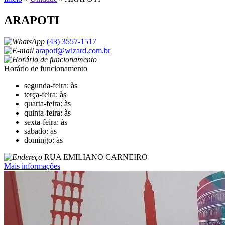
ARAPOTI
(43) 3557-1517
arapoti@wizard.com.br
Horário de funcionamento
segunda-feira: às
terça-feira: às
quarta-feira: às
quinta-feira: às
sexta-feira: às
sabado: às
domingo: às
RUA EMILIANO CARNEIRO
Mais informações