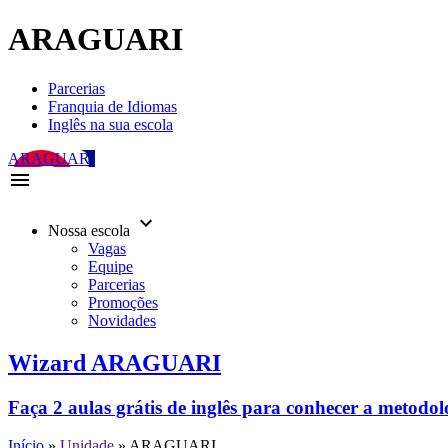
ARAGUARI
Parcerias
Franquia de Idiomas
Inglês na sua escola
ARAGUARI
menu
keyboard_arrow_down
Nossa escola
Vagas
Equipe
Parcerias
Promoções
Novidades
Wizard ARAGUARI
Faça 2 aulas grátis de inglês para conhecer a metodo
Início
»
Unidade
»
ARAGUARI