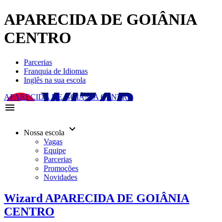
APARECIDA DE GOIÂNIA
CENTRO
Parcerias
Franquia de Idiomas
Inglês na sua escola
APARECIDA DE GOIÂNIA CENTRO
menu
keyboard_arrow_down
Nossa escola
Vagas
Equipe
Parcerias
Promoções
Novidades
Wizard APARECIDA DE GOIÂNIA
CENTRO