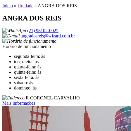
Início
»
Unidade
»
ANGRA DOS REIS
ANGRA DOS REIS
(21) 98102-0025
angradosreis@wizard.com.br
Horário de funcionamento
segunda-feira: às
terça-feira: às
quarta-feira: às
quinta-feira: às
sexta-feira: às
sabado: às
domingo: às
R CORONEL CARVALHO
Mais informações