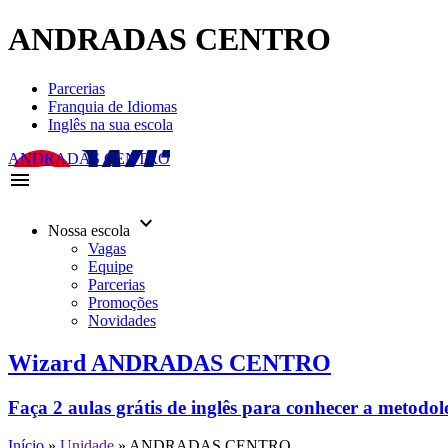
ANDRADAS CENTRO
Parcerias
Franquia de Idiomas
Inglês na sua escola
ANDRADAS CENTRO
menu
keyboard_arrow_down
Nossa escola
Vagas
Equipe
Parcerias
Promoções
Novidades
Wizard ANDRADAS CENTRO
Faça 2 aulas grátis de inglês para conhecer a metodo
Início
»
Unidade
»
ANDRADAS CENTRO