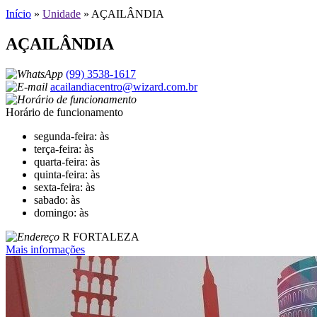
Início
»
Unidade
»
AÇAILÂNDIA
AÇAILÂNDIA
(99) 3538-1617
acailandiacentro@wizard.com.br
Horário de funcionamento
segunda-feira: às
terça-feira: às
quarta-feira: às
quinta-feira: às
sexta-feira: às
sabado: às
domingo: às
R FORTALEZA
Mais informações