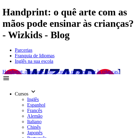
Handprint: o quê arte com as
mãos pode ensinar às crianças?
- Wizkids - Blog
Parcerias
Franquia de Idiomas
Inglês na sua escola
Handprint: o quê arte com as mãos pode ensinar às crianças?
menu
keyboard_arrow_down
Cursos
Inglês
Espanhol
Francês
Alemão
Italiano
Chinês
Japonês