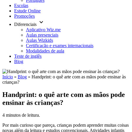
Português
Escolas
Estude Online
Promoções
keyboard_arrow_down
Diferenciais
Aplicativo Wiz.me
Aulas presenciais
Aulas Wizkids
Certificação e exames internacionais
Modalidades de aula
Teste de inglês
Blog
Início
»
Blog
»
Handprint: o quê arte com as mãos pode ensinar às
crianças?
Handprint: o quê arte com as mãos pode
ensinar às crianças?
4 minutos de leitura.
Por mais curioso que pareça, crianças podem aprender muitas coisas
novas além da leitura e estudos convencionais. Atividades infantis