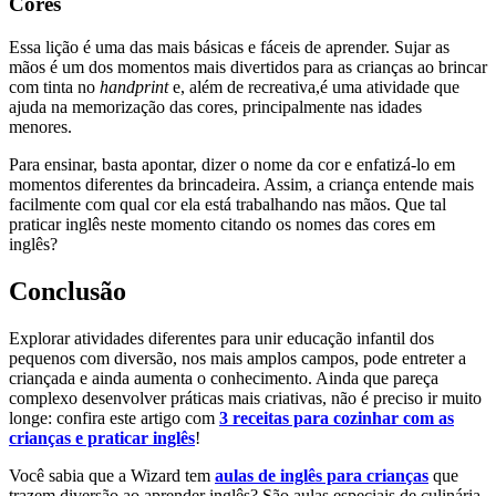
Cores
Essa lição é uma das mais básicas e fáceis de aprender. Sujar as
mãos é um dos momentos mais divertidos para as crianças ao brincar
com tinta no
handprint
e, além de recreativa,é uma atividade que
ajuda na memorização das cores, principalmente nas idades
menores.
Para ensinar, basta apontar, dizer o nome da cor e enfatizá-lo em
momentos diferentes da brincadeira. Assim, a criança entende mais
facilmente com qual cor ela está trabalhando nas mãos. Que tal
praticar inglês neste momento citando os nomes das cores em
inglês?
Conclusão
Explorar atividades diferentes para unir educação infantil dos
pequenos com diversão, nos mais amplos campos, pode entreter a
criançada e ainda aumenta o conhecimento. Ainda que pareça
complexo desenvolver práticas mais criativas, não é preciso ir muito
longe: confira este artigo com
3 receitas para cozinhar com as
crianças e praticar inglês
!
Você sabia que a Wizard tem
aulas de inglês para crianças
que
trazem diversão ao aprender inglês? São aulas especiais de culinária,