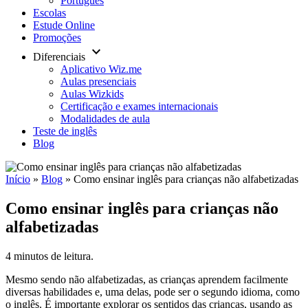
Português
Escolas
Estude Online
Promoções
keyboard_arrow_down
Diferenciais
Aplicativo Wiz.me
Aulas presenciais
Aulas Wizkids
Certificação e exames internacionais
Modalidades de aula
Teste de inglês
Blog
Início
»
Blog
»
Como ensinar inglês para crianças não alfabetizadas
Como ensinar inglês para crianças não
alfabetizadas
4 minutos de leitura.
Mesmo sendo não alfabetizadas, as crianças aprendem facilmente
diversas habilidades e, uma delas, pode ser o segundo idioma, como
o inglês.
É importante explorar os sentidos das crianças, usando as