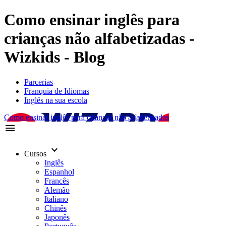
Como ensinar inglês para
crianças não alfabetizadas -
Wizkids - Blog
Parcerias
Franquia de Idiomas
Inglês na sua escola
Como ensinar inglês para crianças não alfabetizadas
menu
keyboard_arrow_down
Cursos
Inglês
Espanhol
Francês
Alemão
Italiano
Chinês
Japonês