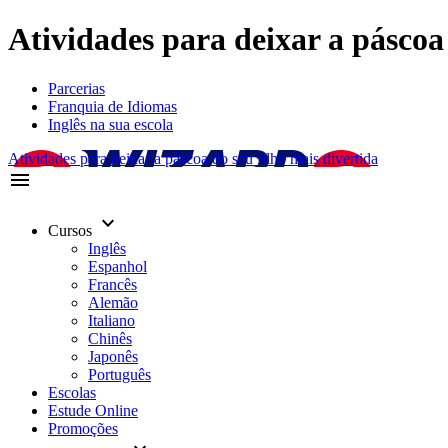
Atividades para deixar a páscoa 
Parcerias
Franquia de Idiomas
Inglês na sua escola
Atividades para deixar a páscoa do seu filho mais divertida
menu
keyboard_arrow_down
Cursos
Inglês
Espanhol
Francês
Alemão
Italiano
Chinês
Japonês
Português
Escolas
Estude Online
Promoções