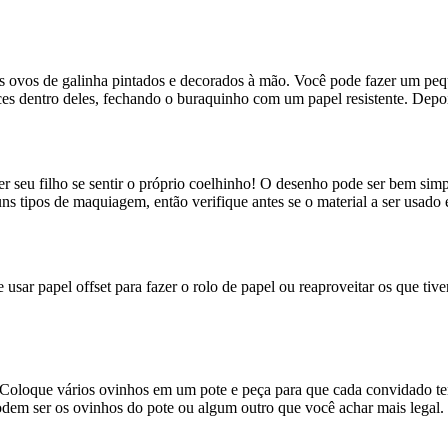
s ovos de galinha pintados e decorados à mão. Você pode fazer um peque
ces dentro deles, fechando o buraquinho com um papel resistente. Depois
zer seu filho se sentir o próprio coelhinho! O desenho pode ser bem si
s tipos de maquiagem, então verifique antes se o material a ser usado é
usar papel offset para fazer o rolo de papel ou reaproveitar os que ti
 Coloque vários ovinhos em um pote e peça para que cada convidado te
dem ser os ovinhos do pote ou algum outro que você achar mais legal.