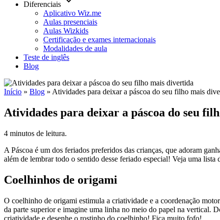
keyboard_arrow_down
Diferenciais
Aplicativo Wiz.me
Aulas presenciais
Aulas Wizkids
Certificação e exames internacionais
Modalidades de aula
Teste de inglês
Blog
Início
»
Blog
»
Atividades para deixar a páscoa do seu filho mais dive
Atividades para deixar a páscoa do seu fil
4 minutos de leitura.
A Páscoa é um dos feriados preferidos das crianças, que adoram ganha
além de lembrar todo o sentido desse feriado especial! Veja uma lista
Coelhinhos de origami
O coelhinho de origami estimula a criatividade e a coordenação mot
da parte superior e imagine uma linha no meio do papel na vertical. Do
criatividade e desenhe o rostinho do coelhinho! Fica muito fofo!