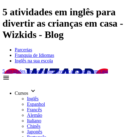
5 atividades em inglês para
divertir as crianças em casa -
Wizkids - Blog
Parcerias
Franquia de Idiomas
Inglês na sua escola
5 atividades em inglês para divertir as crianças em casa
menu
keyboard_arrow_down
Cursos
Inglês
Espanhol
Francês
Alemão
Italiano
Chinês
Japonês