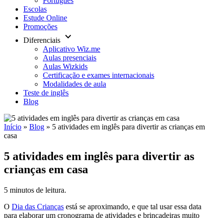
Português
Escolas
Estude Online
Promoções
keyboard_arrow_down
Diferenciais
Aplicativo Wiz.me
Aulas presenciais
Aulas Wizkids
Certificação e exames internacionais
Modalidades de aula
Teste de inglês
Blog
Início
»
Blog
»
5 atividades em inglês para divertir as crianças em
casa
5 atividades em inglês para divertir as
crianças em casa
5 minutos de leitura.
O
Dia das Crianças
está se aproximando, e que tal usar essa data
para elaborar um cronograma de atividades e brincadeiras muito