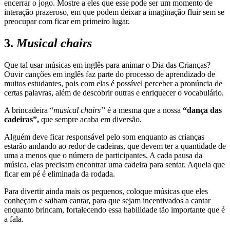
encerrar o jogo. Mostre a eles que esse pode ser um momento de
interação prazeroso, em que podem deixar a imaginação fluir sem se
preocupar com ficar em primeiro lugar.
3.
Musical chairs
Que tal usar músicas em inglês para animar o Dia das Crianças?
Ouvir canções em inglês faz parte do processo de aprendizado de
muitos estudantes, pois com elas é possível perceber a pronúncia de
certas palavras, além de descobrir outras e enriquecer o vocabulário.
A brincadeira “
musical chairs”
é a mesma que a nossa
“dança das
cadeiras”,
que sempre acaba em diversão.
Alguém deve ficar responsável pelo som enquanto as crianças
estarão andando ao redor de cadeiras, que devem ter a quantidade de
uma a menos que o número de participantes. A cada pausa da
música, elas precisam encontrar uma cadeira para sentar. Aquela que
ficar em pé é eliminada da rodada.
Para divertir ainda mais os pequenos, coloque músicas que eles
conheçam e saibam cantar, para que sejam incentivados a cantar
enquanto brincam, fortalecendo essa habilidade tão importante que é
a fala.