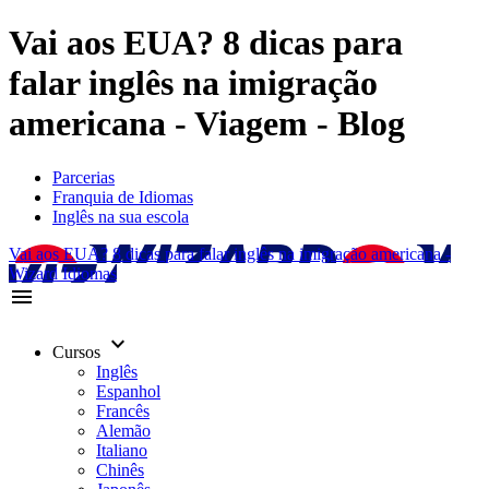
Vai aos EUA? 8 dicas para
falar inglês na imigração
americana - Viagem - Blog
Parcerias
Franquia de Idiomas
Inglês na sua escola
Vai aos EUA? 8 dicas para falar inglês na imigração americana -
Wizard Idiomas
menu
keyboard_arrow_down
Cursos
Inglês
Espanhol
Francês
Alemão
Italiano
Chinês