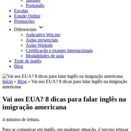
Japonês
Português
Escolas
Estude Online
Promoções
keyboard_arrow_down
Diferenciais
Aplicativo Wiz.me
Aulas presenciais
Aulas Wizkids
Certificação e exames internacionais
Modalidades de aula
Teste de inglês
Blog
Início
»
Blog
»
Vai aos EUA? 8 dicas para falar inglês na imigração
americana
Vai aos EUA? 8 dicas para falar inglês na
imigração americana
4 minutos de leitura.
Para se comunicar em inglês, em qualquer situação, é preciso relaxar