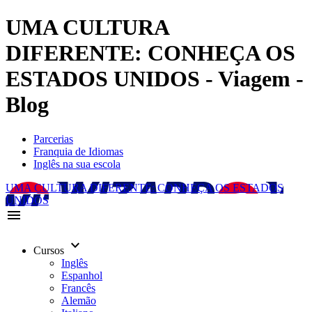
UMA CULTURA
DIFERENTE: CONHEÇA OS
ESTADOS UNIDOS - Viagem -
Blog
Parcerias
Franquia de Idiomas
Inglês na sua escola
UMA CULTURA DIFERENTE: CONHEÇA OS ESTADOS
UNIDOS
menu
keyboard_arrow_down
Cursos
Inglês
Espanhol
Francês
Alemão