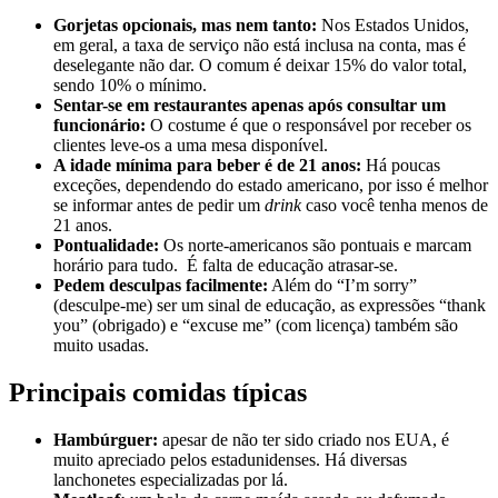
Gorjetas opcionais, mas nem tanto:
Nos Estados Unidos,
em geral, a taxa de serviço não está inclusa na conta, mas é
deselegante não dar. O comum é deixar 15% do valor total,
sendo 10% o mínimo.
Sentar-se em restaurantes apenas após consultar um
funcionário:
O costume é que o responsável por receber os
clientes leve-os a uma mesa disponível.
A idade mínima para beber é de 21 anos:
Há poucas
exceções, dependendo do estado americano, por isso é melhor
se informar antes de pedir um
drink
caso você tenha menos de
21 anos.
Pontualidade:
Os norte-americanos são pontuais e marcam
horário para tudo. É falta de educação atrasar-se.
Pedem desculpas facilmente:
Além do “I’m sorry”
(desculpe-me) ser um sinal de educação, as expressões “thank
you” (obrigado) e “excuse me” (com licença) também são
muito usadas.
Principais comidas típicas
Hambúrguer:
apesar de não ter sido criado nos EUA, é
muito apreciado pelos estadunidenses. Há diversas
lanchonetes especializadas por lá.