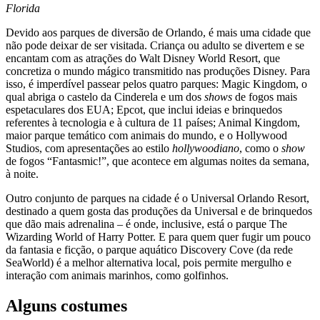
Florida
Devido aos parques de diversão de Orlando, é mais uma cidade que
não pode deixar de ser visitada. Criança ou adulto se divertem e se
encantam com as atrações do Walt Disney World Resort, que
concretiza o mundo mágico transmitido nas produções Disney. Para
isso, é imperdível passear pelos quatro parques: Magic Kingdom, o
qual abriga o castelo da Cinderela e um dos
shows
de fogos mais
espetaculares dos EUA; Epcot, que inclui ideias e brinquedos
referentes à tecnologia e à cultura de 11 países; Animal Kingdom,
maior parque temático com animais do mundo, e o Hollywood
Studios, com apresentações ao estilo
hollywoodiano
, como o
show
de fogos “Fantasmic!”, que acontece em algumas noites da semana,
à noite.
Outro conjunto de parques na cidade é o Universal Orlando Resort,
destinado a quem gosta das produções da Universal e de brinquedos
que dão mais adrenalina – é onde, inclusive, está o parque The
Wizarding World of Harry Potter. E para quem quer fugir um pouco
da fantasia e ficção, o parque aquático Discovery Cove (da rede
SeaWorld) é a melhor alternativa local, pois permite mergulho e
interação com animais marinhos, como golfinhos.
Alguns costumes