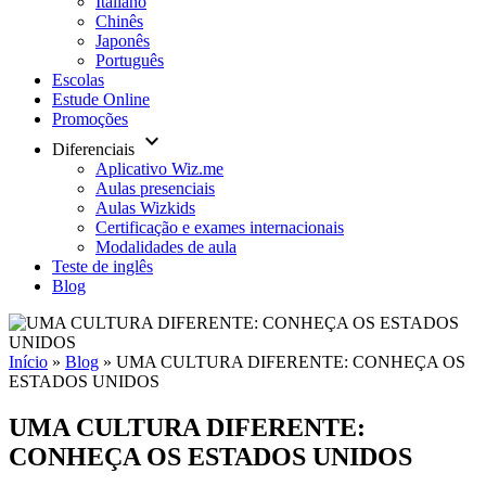
Italiano
Chinês
Japonês
Português
Escolas
Estude Online
Promoções
keyboard_arrow_down
Diferenciais
Aplicativo Wiz.me
Aulas presenciais
Aulas Wizkids
Certificação e exames internacionais
Modalidades de aula
Teste de inglês
Blog
Início
»
Blog
»
UMA CULTURA DIFERENTE: CONHEÇA OS
ESTADOS UNIDOS
UMA CULTURA DIFERENTE:
CONHEÇA OS ESTADOS UNIDOS