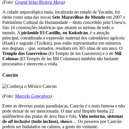
(Foto:
Grand Velas Riviera Maya
)
A cidade arqueológica maia, localizada no estado de Yucatán, foi
eleita como uma das novas
Sete Maravilhas do Mundo
em 2007 e
Patrimônio Cultural da Humanidade – título concedido pela Unesco.
São 16 construções históricas que atraem os turistas de todo o
mundo. A
pirâmide El Castillo, ou Kukulcán
, é a atração
principal, considerada a expressão material dos calendários agrícola
(Haab) e sagrado (Tzolkin), pois estão representados em números
nos degraus – que, somados, resultam em 365 (dias de um ano). O
Templo dos Guerreiros
(El Templo de los Guerreros) e o de
Mil
Colunas
(El Templo de las Mil Columnas) também são bastante
procurados e merecem a visita.
Cancún
(Foto:
Marcelo Gonçalves
)
Entre as diversas praias paradisíacas, Cancún é a mais famosa e não
pode deixar de ser mencionada. O mar azul límpido banha 22
quilômetros das praias de área fina e fofa.
Vida noturna, sistemas
de
all inclusive
(tudo incluso), shows
… Os passeios por Cancún
podem ser badalados ou calmos, a gosto do visitante.