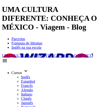
UMA CULTURA
DIFERENTE: CONHEÇA O
MÉXICO - Viagem - Blog
Parcerias
Franquia de Idiomas
Inglês na sua escola
UMA CULTURA DIFERENTE: CONHEÇA O MÉXICO
menu
keyboard_arrow_down
Cursos
Inglês
Espanhol
Francês
Alemão
Italiano
Chinês
Japonês