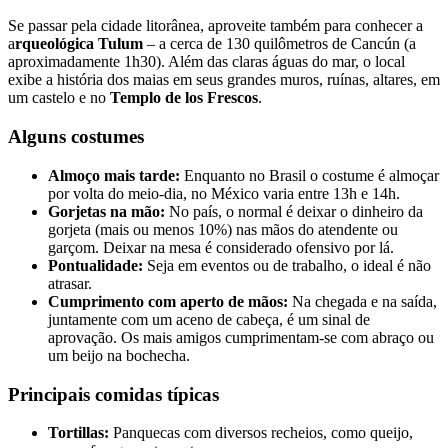
Se passar pela cidade litorânea, aproveite também para conhecer a
a
rqueológica Tulum
– a cerca de 130 quilômetros de Cancún (a
aproximadamente 1h30). Além das claras águas do mar, o local
exibe a história dos maias em seus grandes muros, ruínas, altares, em
um castelo e no
Templo de los Frescos
.
Alguns costumes
Almoço mais tarde:
Enquanto no Brasil o costume é almoçar
por volta do meio-dia, no México varia entre 13h e 14h.
Gorjetas na mão:
No país, o normal é deixar o dinheiro da
gorjeta (mais ou menos 10%) nas mãos do atendente ou
garçom. Deixar na mesa é considerado ofensivo por lá.
Pontualidade:
Seja em eventos ou de trabalho, o ideal é não
atrasar.
Cumprimento com aperto de mãos:
Na chegada e na saída,
juntamente com um aceno de cabeça, é um sinal de
aprovação. Os mais amigos cumprimentam-se com abraço ou
um beijo na bochecha.
Principais comidas típicas
Tortillas:
Panquecas com diversos recheios, como queijo,