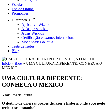
Português
Escolas
Estude Online
Promoções
keyboard_arrow_down
Diferenciais
Aplicativo Wiz.me
Aulas presenciais
Aulas Wizkids
Certificação e exames internacionais
Modalidades de aula
Teste de inglês
Blog
Início
»
Blog
»
UMA CULTURA DIFERENTE: CONHEÇA O
MÉXICO
UMA CULTURA DIFERENTE:
CONHEÇA O MÉXICO
5 minutos de leitura.
O destino de diversas opções de lazer e história onde você pode
treinar seu espanhol