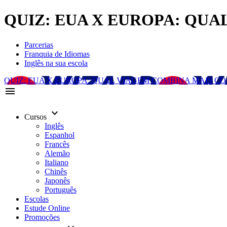
QUIZ: EUA X EUROPA: QUAL
Parcerias
Franquia de Idiomas
Inglês na sua escola
QUIZ: EUA X EUROPA: QUAL VIAGEM COMBINA MAIS C
menu
keyboard_arrow_down
Cursos
Inglês
Espanhol
Francês
Alemão
Italiano
Chinês
Japonês
Português
Escolas
Estude Online
Promoções