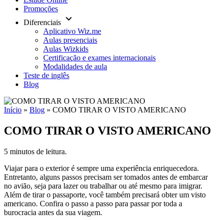
Promoções
keyboard_arrow_down
Diferenciais
Aplicativo Wiz.me
Aulas presenciais
Aulas Wizkids
Certificação e exames internacionais
Modalidades de aula
Teste de inglês
Blog
Início
»
Blog
»
COMO TIRAR O VISTO AMERICANO
COMO TIRAR O VISTO AMERICANO
5 minutos de leitura.
Viajar para o exterior é sempre uma experiência enriquecedora.
Entretanto, alguns passos precisam ser tomados antes de embarcar
no avião, seja para lazer ou trabalhar ou até mesmo para imigrar.
Além de tirar o passaporte, você também precisará obter um visto
americano. Confira o passo a passo para passar por toda a
burocracia antes da sua viagem.