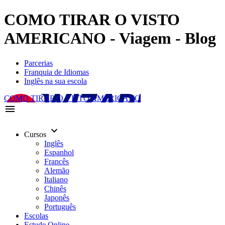
COMO TIRAR O VISTO
AMERICANO - Viagem - Blog
Parcerias
Franquia de Idiomas
Inglês na sua escola
COMO TIRAR O VISTO AMERICANO
menu
keyboard_arrow_down
Cursos
Inglês
Espanhol
Francês
Alemão
Italiano
Chinês
Japonês
Português
Escolas
Estude Online