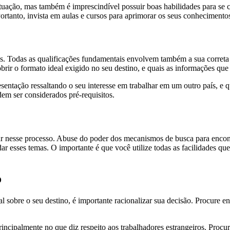
uação, mas também é imprescindível possuir boas habilidades para se co
ortanto, invista em aulas e cursos para aprimorar os seus conhecimento
omas. Todas as qualificações fundamentais envolvem também a sua corret
brir o formato ideal exigido no seu destino, e quais as informações que
sentação ressaltando o seu interesse em trabalhar em um outro país, e 
dem ser considerados pré-requisitos.
liar nesse processo. Abuse do poder dos mecanismos de busca para encont
esses temas. O importante é que você utilize todas as facilidades que a
o
al sobre o seu destino, é importante racionalizar sua decisão. Procure
principalmente no que diz respeito aos trabalhadores estrangeiros. Proc