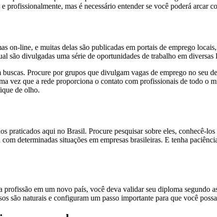
l e profissionalmente, mas é necessário entender se você poderá arcar c
as on-line, e muitas delas são publicadas em portais de emprego locai
l são divulgadas uma série de oportunidades de trabalho em diversas l
 buscas. Procure por grupos que divulgam vagas de emprego no seu d
 uma vez que a rede proporciona o contato com profissionais de todo o
fique de olho.
s praticados aqui no Brasil. Procure pesquisar sobre eles, conhecê-los e
a com determinadas situações em empresas brasileiras. E tenha paciênc
ua profissão em um novo país, você deva validar seu diploma segundo a
ssos são naturais e configuram um passo importante para que você poss