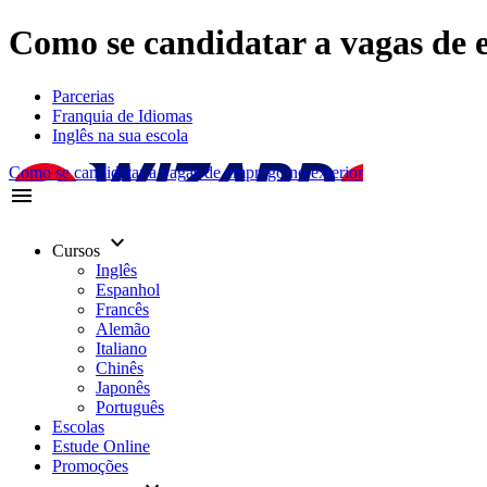
Como se candidatar a vagas de 
Parcerias
Franquia de Idiomas
Inglês na sua escola
Como se candidatar a vagas de emprego no exterior
menu
keyboard_arrow_down
Cursos
Inglês
Espanhol
Francês
Alemão
Italiano
Chinês
Japonês
Português
Escolas
Estude Online
Promoções