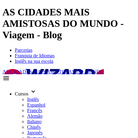
AS CIDADES MAIS
AMISTOSAS DO MUNDO -
Viagem - Blog
Parcerias
Franquia de Idiomas
Inglês na sua escola
AS CIDADES MAIS AMISTOSAS DO MUNDO
menu
keyboard_arrow_down
Cursos
Inglês
Espanhol
Francês
Alemão
Italiano
Chinês
Japonês