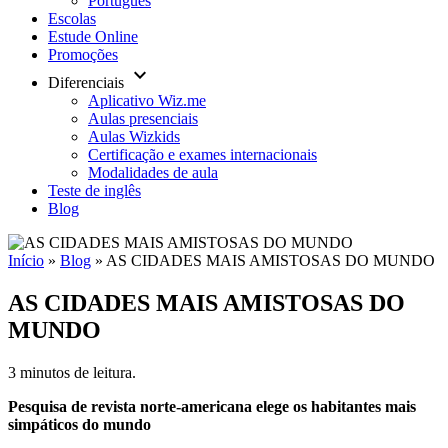
Português
Escolas
Estude Online
Promoções
keyboard_arrow_down
Diferenciais
Aplicativo Wiz.me
Aulas presenciais
Aulas Wizkids
Certificação e exames internacionais
Modalidades de aula
Teste de inglês
Blog
Início
»
Blog
»
AS CIDADES MAIS AMISTOSAS DO MUNDO
AS CIDADES MAIS AMISTOSAS DO
MUNDO
3 minutos de leitura.
Pesquisa de revista norte-americana elege os habitantes mais
simpáticos do mundo