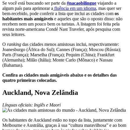
Se você está buscando ser parte da
#nacaobilingue
viajando a
algum país para aprimorar a
fluência em um idioma
, mas quer ser
bem-recebido, pode conferir a lista que inclui as cidades com
os
habitantes mais amigáveis
e aqueles que são o oposto disso: não
recebem nem um pouco bem os turistas. A listagem foi feita pela
revista norte-americana Condé Nast Traveler, após pesquisa com
seus leitores.
O
ranking
das cidades menos amistosas inclui, respectivamente:
Joanesburgo (África do Sul); Cannes (França); Moscou (Rússia);
Paris (França); Marselha (França); Pequim (China); Frankfurt
(Alemanha); Milão (Itália); Monte Carlo (Mônaco) e Nassau
(Bahamas).
Confira as cidades mais amigáveis abaixo e os detalhes das
quatro primeiras colocadas.
Auckland, Nova Zelândia
Línguas oficiais: Inglês e Maori
Os habitantes de Auckland estão no topo da lista, juntamente com
Melbourne e Austrália, graças à sua “cultura maravilhosa” e ao bom