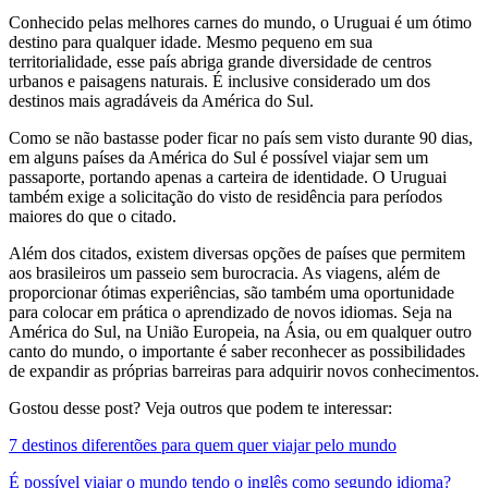
Conhecido pelas melhores carnes do mundo, o Uruguai é um ótimo
destino para qualquer idade. Mesmo pequeno em sua
territorialidade, esse país abriga grande diversidade de centros
urbanos e paisagens naturais. É inclusive considerado um dos
destinos mais agradáveis da América do Sul.
Como se não bastasse poder ficar no país sem visto durante 90 dias,
em alguns países da América do Sul é possível viajar sem um
passaporte, portando apenas a carteira de identidade. O Uruguai
também exige a solicitação do visto de residência para períodos
maiores do que o citado.
Além dos citados, existem diversas opções de países que permitem
aos brasileiros um passeio sem burocracia. As viagens, além de
proporcionar ótimas experiências, são também uma oportunidade
para colocar em prática o aprendizado de novos idiomas. Seja na
América do Sul, na União Europeia, na Ásia, ou em qualquer outro
canto do mundo, o importante é saber reconhecer as possibilidades
de expandir as próprias barreiras para adquirir novos conhecimentos.
Gostou desse post? Veja outros que podem te interessar:
7 destinos diferentões para quem quer viajar pelo mundo
É possível viajar o mundo tendo o inglês como segundo idioma?