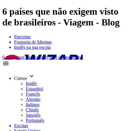
6 países que não exigem visto
de brasileiros - Viagem - Blog
Parcerias
Franquia de Idiomas
Inglês na sua escola
6 países que não exigem visto de brasileiros
menu
keyboard_arrow_down
Cursos
Inglês
Espanhol
Francês
Alemão
Italiano
Chinês
Japonês
Português
Escolas
Estude Online