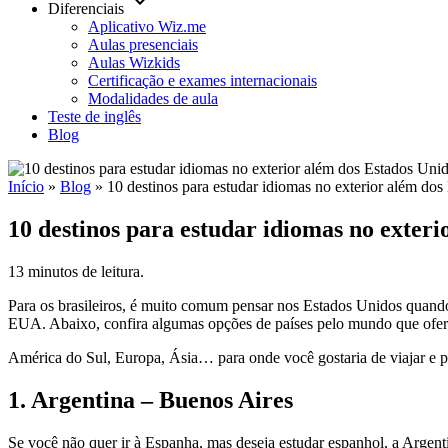
keyboard_arrow_down
Diferenciais
Aplicativo Wiz.me
Aulas presenciais
Aulas Wizkids
Certificação e exames internacionais
Modalidades de aula
Teste de inglês
Blog
Início
»
Blog
»
10 destinos para estudar idiomas no exterior além do
10 destinos para estudar idiomas no exter
13 minutos de leitura.
Para os brasileiros, é muito comum pensar nos Estados Unidos quando
EUA. Abaixo, confira algumas opções de países pelo mundo que oferec
América do Sul, Europa, Ásia… para onde você gostaria de viajar e pra
1. Argentina – Buenos Aires
Se você não quer ir à Espanha, mas deseja estudar espanhol, a Argen