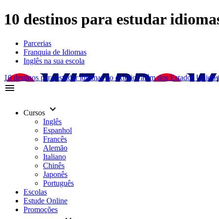
10 destinos para estudar idioma
Parcerias
Franquia de Idiomas
Inglês na sua escola
10 destinos para estudar idiomas no exterior além dos Estados Unidos
menu
keyboard_arrow_down
Cursos
Inglês
Espanhol
Francês
Alemão
Italiano
Chinês
Japonês
Português
Escolas
Estude Online
Promoções