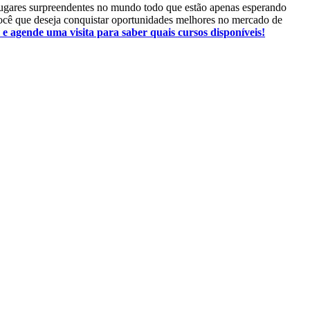
 lugares surpreendentes no mundo todo que estão apenas esperando
 você que deseja conquistar oportunidades melhores no mercado de
e agende uma visita para saber quais cursos disponíveis!