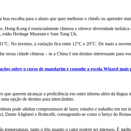
 boa escolha para o aluno que quer melhorar o chinês ou aprender mai
 Hong Kong é essencialmente chinesa e oferece diversidade turística e
ole, estão Heritage Museum e Sam Tung Uk.
1°C. No inverno, a variação fica entre 12°C e 20°C. De maio a novemb
ar nessa cidade chinesa – se a China é um destino interessante para v
ações sobre o curso de mandarim e consulte a escola Wizard mais 
es que querem alcançar a proficiência em outro idioma além da língua 
m uma opção de destino para intercâmbio.
bista pode alinhar compromissos de lazer, estudos e trabalho em um ún
ci, Dante Alighieri e Botticelli, consagrando-se como o berço do Renas
às temperaturas, tanto o frio quanto o calor podem ser intensos. É melh