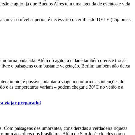
ersão e agito, já que Buenos Aires tem uma agenda de eventos e vida
 cursar o nível superior, é necessário o certificado DELE (Diplomas
a noturna badalada. Além do agito, a cidade também oferece trocas
 ar livre e paisagens com bastante vegetação, Berlim também não deixa
ntercâmbio, é possível adaptar a viagem conforme as intenções do
rado e as temperaturas variam – podem chegar a 30°C no verão e a
ra viajar preparado!
ca. Com paisagens deslumbrantes, consideradas a verdadeira riqueza
ncomum aos olhos dos brasileiros. Além de San José, cidades como