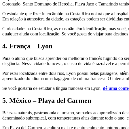
Coronado, Santo Domingo de Heredia, Playa Jaco e Tamarindo também
O estudante que fizer intercâmbio na Costa Rica notará que a hospital
Em relação à atmosfera da cidade, as estações podem ser divididas ent
Curiosidade: na Costa Rica, as ruas não têm identificação, mas você, c
qualquer ajuda com localização. Se você gosta de viajar para destino
4. França – Lyon
Para o aluno que busca aprender ou melhorar o francês fugindo do se
elegância. Nessa cidade francesa, o custo de vida é razoável e a permis
Por estar localizada entre dois rios, Lyon possui belas paisagens, alé
aprendizado do idioma uma bagagem de cultura francesa. O intercamb
Se você gostaria de estudar a língua francesa em Lyon,
dê uma confe
5. México – Playa del Carmen
Belezas naturais, gastronomia e turismo, somados ao aprendizado de
denominado subtropical, com temperaturas altas durante todo o ano, e 
Em Playa del Carmen, a cultura maia e o entretenimento noturno podem