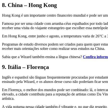
8. China – Hong Kong
Hong Kong é um importante centro financeiro mundial e pode ser uma
Famosa por ser uma cidade com arranha-céus espalhados por todo lado,
receber uma visita do viajante estrangeiro que escolher essa metróp
Em Hong Kong, entre junho e agosto, a temperatura varia de 26°C a 3
Programas de estudo diversos podem ser criados para quem quer estud
receber mais orientações sobre como realizar seus estudos na China.
Sabia que a Wizard também ensina a língua chinesa?
Confira inform
9. Itália – Florença
Inglês e espanhol são línguas frequentemente procuradas por estudant
ensinado pela Wizard, e os alunos desse curso não poderiam ficar se
Em Florença, o melhor dos mundos pode ser combinado: lá, o intercam
elevado, a cidade contribuiu para a reputação de artistas como Da Vin
artística.
A vida noturna nessa cidade também é vibrante e, no que diz respeito 