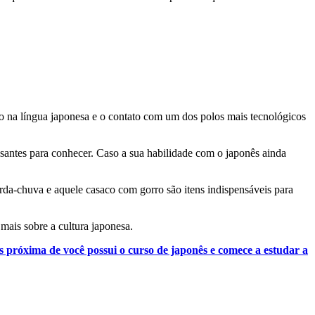
do na língua japonesa e o contato com um dos polos mais tecnológicos
santes para conhecer. Caso a sua habilidade com o japonês ainda
arda-chuva e aquele casaco com gorro são itens indispensáveis para
mais sobre a cultura japonesa.
s próxima de você possui o curso de japonês e comece a estudar a