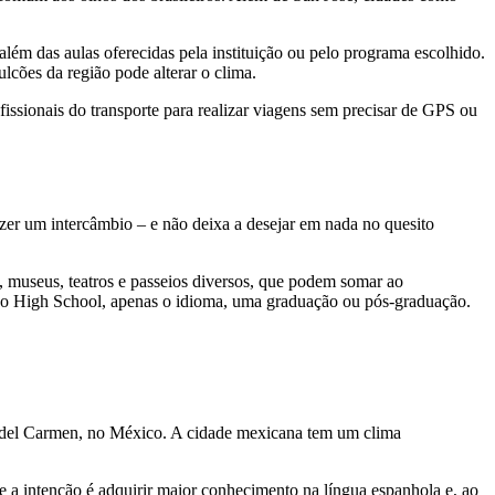
além das aulas oferecidas pela instituição ou pelo programa escolhido.
lcões da região pode alterar o clima.
ofissionais do transporte para realizar viagens sem precisar de GPS ou
zer um intercâmbio – e não deixa a desejar em nada no quesito
es, museus, teatros e passeios diversos, que podem somar ao
r o High School, apenas o idioma, uma graduação ou pós-graduação.
a del Carmen, no México. A cidade mexicana tem um clima
e a intenção é adquirir maior conhecimento na língua espanhola e, ao