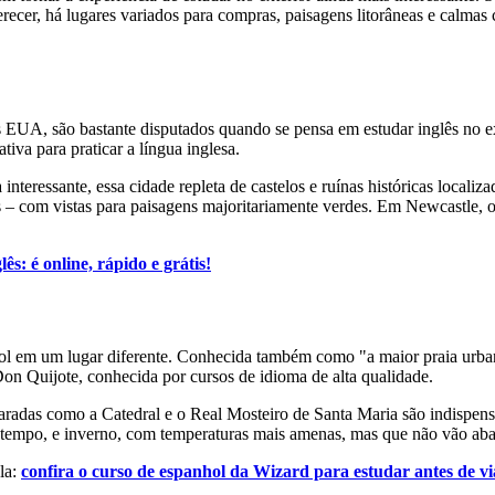
cer, há lugares variados para compras, paisagens litorâneas e calmas c
EUA, são bastante disputados quando se pensa em estudar inglês no ex
tiva para praticar a língua inglesa.
interessante, essa cidade repleta de castelos e ruínas históricas local
s – com vistas para paisagens majoritariamente verdes. Em Newcastle, o
lês: é online, rápido e grátis!
ol em um lugar diferente. Conhecida também como "a maior praia urba
 Don Quijote, conhecida por cursos de idioma de alta qualidade.
paradas como a Catedral e o Real Mosteiro de Santa Maria são indispensá
o tempo, e inverno, com temperaturas mais amenas, mas que não vão ab
la:
confira o curso de espanhol da Wizard para estudar antes de vi