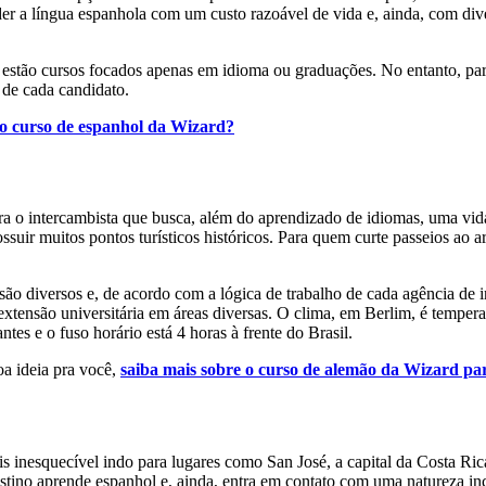
er a língua espanhola com um custo razoável de vida e, ainda, com div
estão cursos focados apenas em idioma ou graduações. No entanto, para
 de cada candidato.
o curso de espanhol da Wizard?
ra o intercambista que busca, além do aprendizado de idiomas, uma vid
ossuir muitos pontos turísticos históricos. Para quem curte passeios ao
o diversos e, de acordo com a lógica de trabalho de cada agência de i
extensão universitária em áreas diversas. O clima, em Berlim, é tempe
es e o fuso horário está 4 horas à frente do Brasil.
a ideia pra você,
saiba mais sobre o curso de alemão da Wizard pa
s inesquecível indo para lugares como San José, a capital da Costa Ri
stino aprende espanhol e, ainda, entra em contato com uma natureza i