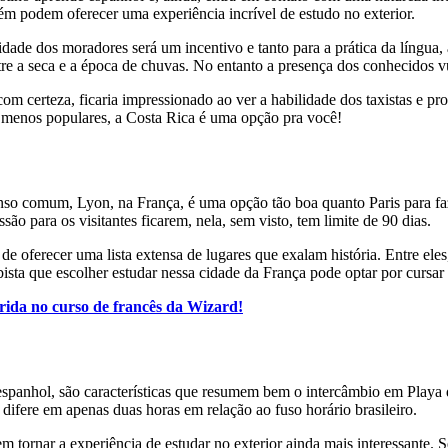
 podem oferecer uma experiência incrível de estudo no exterior.
idade dos moradores será um incentivo e tanto para a prática da língua, 
re a seca e a época de chuvas. No entanto a presença dos conhecidos vu
om certeza, ficaria impressionado ao ver a habilidade dos taxistas e pr
s menos populares, a Costa Rica é uma opção pra você!
nso comum, Lyon, na França, é uma opção tão boa quanto Paris para fa
são para os visitantes ficarem, nela, sem visto, tem limite de 90 dias.
m de oferecer uma lista extensa de lugares que exalam história. Entre el
ista que escolher estudar nessa cidade da França pode optar por cursa
rida no curso de francês da Wizard!
 espanhol, são características que resumem bem o intercâmbio em Play
difere em apenas duas horas em relação ao fuso horário brasileiro.
 tornar a experiência de estudar no exterior ainda mais interessante. S