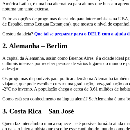
América Latina, é uma boa alternativa para alunos que buscam aprend
noturna um tanto extensa.
Entre as opções de programas de estudo para intercambistas na UBA, 
de Español como Lengua Extranjera), que mostra o nível de espanhol
Gostou da ideia?
Que tal se preparar para o DELE com a ajuda d
2. Alemanha – Berlim
A capital da Alemanha, assim como Buenos Aires, é a cidade ideal pa
culturais intensas por receber pessoas de vários lugares do mundo e p
a desejar.
Os programas disponíveis para praticar alemão na Alemanha também sã
viajante, que pode escolher cursar uma graduação, pós-graduação ou 
-2°C no inverno. A população chega a cerca de 3,61 milhões de habitant
Como está seu conhecimento na língua alemã? Se Alemanha é uma bo
3. Costa Rica – San José
Quem faz intercâmbio nunca esquece – e é possível torná-lo ainda mai
do país, o intercambista que escolhe esse cantinho do mundo como de