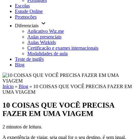
Português
Escolas
Estude Online
Promoções
keyboard_arrow_down
Diferenciais
Aplicativo Wiz.me
Aulas presenciais
Aulas Wizkids
Certificação e exames internacionais
Modalidades de aula
Teste de inglês
Blog
Início
»
Blog
»
10 COISAS QUE VOCÊ PRECISA FAZER EM
UMA VIAGEM
10 COISAS QUE VOCÊ PRECISA
FAZER EM UMA VIAGEM
2 minutos de leitura.
A experiência de viajar, seja qual for o seu destino, é sem igual.