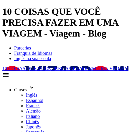
10 COISAS QUE VOCÊ
PRECISA FAZER EM UMA
VIAGEM - Viagem - Blog
Parcerias
Franquia de Idiomas
Inglês na sua escola
10 COISAS QUE VOCÊ PRECISA FAZER EM UMA VIAGEM
menu
keyboard_arrow_down
Cursos
Inglês
Espanhol
Francês
Alemão
Italiano
Chinês
Japonês