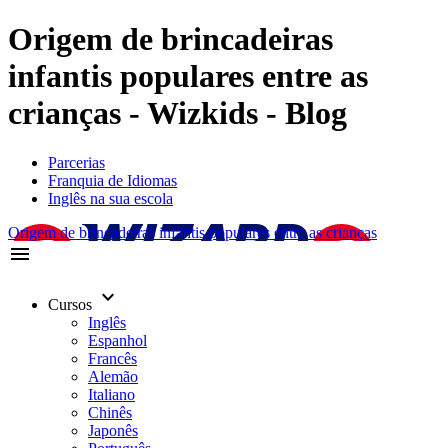
Origem de brincadeiras
infantis populares entre as
crianças - Wizkids - Blog
Parcerias
Franquia de Idiomas
Inglês na sua escola
Origem de brincadeiras infantis populares entre as crianças
menu
keyboard_arrow_down
Cursos
Inglês
Espanhol
Francês
Alemão
Italiano
Chinês
Japonês