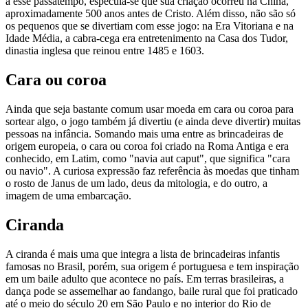
a esse passatempo, especula-se que sua criação ocorreu na China,
aproximadamente 500 anos antes de Cristo. Além disso, não são só
os pequenos que se divertiam com esse jogo: na Era Vitoriana e na
Idade Média, a cabra-cega era entretenimento na Casa dos Tudor,
dinastia inglesa que reinou entre 1485 e 1603.
Cara ou coroa
Ainda que seja bastante comum usar moeda em cara ou coroa para
sortear algo, o jogo também já divertiu (e ainda deve divertir) muitas
pessoas na infância. Somando mais uma entre as brincadeiras de
origem europeia, o cara ou coroa foi criado na Roma Antiga e era
conhecido, em Latim, como "navia aut caput", que significa "cara
ou navio". A curiosa expressão faz referência às moedas que tinham
o rosto de Janus de um lado, deus da mitologia, e do outro, a
imagem de uma embarcação.
Ciranda
A ciranda é mais uma que integra a lista de brincadeiras infantis
famosas no Brasil, porém, sua origem é portuguesa e tem inspiração
em um baile adulto que acontece no país. Em terras brasileiras, a
dança pode se assemelhar ao fandango, baile rural que foi praticado
até o meio do século 20 em São Paulo e no interior do Rio de