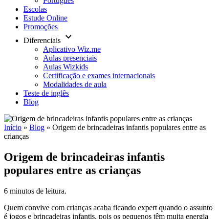
Português
Escolas
Estude Online
Promoções
keyboard_arrow_down
Diferenciais
Aplicativo Wiz.me
Aulas presenciais
Aulas Wizkids
Certificação e exames internacionais
Modalidades de aula
Teste de inglês
Blog
Início
»
Blog
»
Origem de brincadeiras infantis populares entre as
crianças
Origem de brincadeiras infantis
populares entre as crianças
6 minutos de leitura.
Quem convive com crianças acaba ficando expert quando o assunto
é jogos e brincadeiras infantis, pois os pequenos têm muita energia