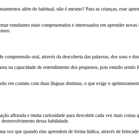
samentos além do habitual, não é mesmo? Para as crianças, esse apren
ormar estudantes mais compenetrados e interessados em aprender novas 
uturo.
de compreensão oral, através da descoberta das palavras, dos sons e do
lhora na capacidade de entendimento dos pequenos, pois estarão sendo
arão em contato com duas línguas distintas, o que exige o aprimoramen
ação aflorada e muita curiosidade para descobrir cada vez mais coisas 
 o desenvolvimento dessa habilidade.
a vez que quando elas aprendem de forma lúdica, através de brincadeira