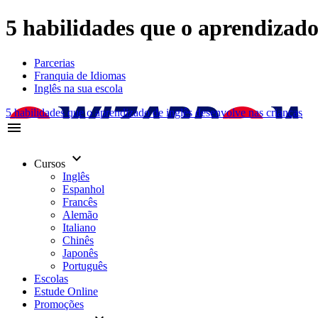
5 habilidades que o aprendizado 
Parcerias
Franquia de Idiomas
Inglês na sua escola
5 habilidades que o aprendizado de inglês desenvolve nas crianças
menu
keyboard_arrow_down
Cursos
Inglês
Espanhol
Francês
Alemão
Italiano
Chinês
Japonês
Português
Escolas
Estude Online
Promoções