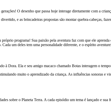
rações! O desenho que passa hoje interage diretamente com a criança p
ivertido, e as brincadeiras propostas são montar quebra-cabeças, fazer 
 próprio programa! Sua paixão pela aventura faz com que ele aprenda
. Cada um deles tem uma personalidade diferente, e o espírito aventurei
indo à Dora. Ela e seu amigo macaco chamado Botas interagem o tempo 
estimulando muito o aprendizado da criança. As influências sonoras e v
dades sobre o Planeta Terra. A cada episódio um tema é lançado e sua f