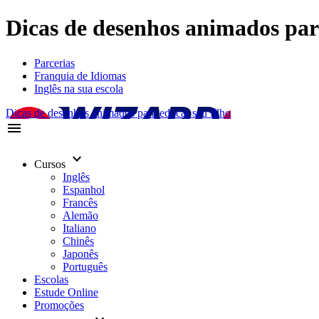
Dicas de desenhos animados para
Parcerias
Franquia de Idiomas
Inglês na sua escola
Dicas de desenhos animados para educar seu filho
menu
keyboard_arrow_down
Cursos
Inglês
Espanhol
Francês
Alemão
Italiano
Chinês
Japonês
Português
Escolas
Estude Online
Promoções