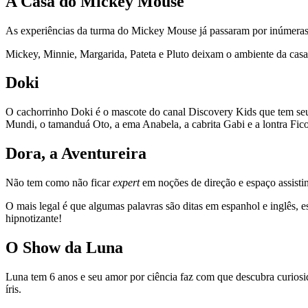
A
Casa do Mickey Mouse
As experiências da turma do Mickey Mouse já passaram por inúmeras ge
Mickey, Minnie, Margarida, Pateta e Pluto deixam o ambiente da casa d
Doki
O cachorrinho Doki é o mascote do canal Discovery Kids que tem seu
Mundi, o tamanduá Oto, a ema Anabela, a cabrita Gabi e a lontra Fico
Dora, a Aventureira
Não tem como não ficar
expert
em noções de direção e espaço assist
O mais legal é que algumas palavras são ditas em espanhol e inglês, 
hipnotizante!
O Show da Luna
Luna tem 6 anos e seu amor por ciência faz com que descubra curiosi
íris.