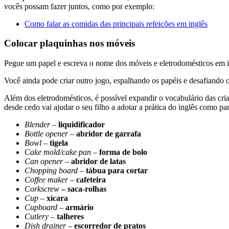
vocês possam fazer juntos, como por exemplo:
Como falar as comidas das principais refeições em inglês
Colocar plaquinhas nos móveis
Pegue um papel e escreva o nome dos móveis e eletrodomésticos em ing
Você ainda pode criar outro jogo, espalhando os papéis e desafiando o 
Além dos eletrodomésticos, é possível expandir o vocabulário das cria
desde cedo vai ajudar o seu filho a adotar a prática do inglês como p
Blender
–
liquidificador
Bottle
opener
–
abridor de garrafa
Bowl
–
tigela
Cake
mold/cake pan
–
forma de bolo
Can
opener
–
abridor de latas
Chopping
board
–
tábua para cortar
Coffee
maker
–
cafeteira
Corkscrew
– saca-rolhas
Cup
–
xícara
Cupboard
–
armário
Cutlery
–
talheres
Dish
drainer
–
escorredor
de pratos