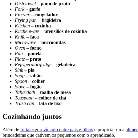
Dish
towel
–
pano de prato
Fork
–
garfo
Freezer
–
congelador
Frying
pan
–
frigideira
Kitchen
–
cozinha
Kitchenware
–
utensílios de cozinha
Knife
–
faca
Microwave
–
microondas
Oven
–
forno
Pan
–
panela
Plate
–
prato
Refrigerator
/
fridge
–
geladeira
Sink
–
pia
Soap
–
sabão
Spoon
–
colher
Stove
–
fogão
Tablecloth
–
toalha
de
mesa
Teaspoon
–
colher
de
chá
Trash can
–
lata de
lixo
Cozinhando juntos
Além de
fortalecer o vínculo entre pais e filhos
e propiciar uma
alimen
brincadeiras que cativem os pequenos com o aprendizado.