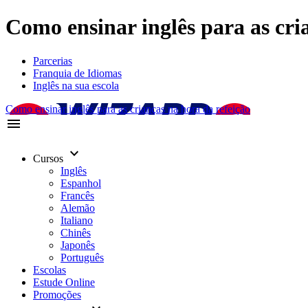
Como ensinar inglês para as cria
Parcerias
Franquia de Idiomas
Inglês na sua escola
Como ensinar inglês para as crianças na hora da refeição
menu
keyboard_arrow_down
Cursos
Inglês
Espanhol
Francês
Alemão
Italiano
Chinês
Japonês
Português
Escolas
Estude Online
Promoções