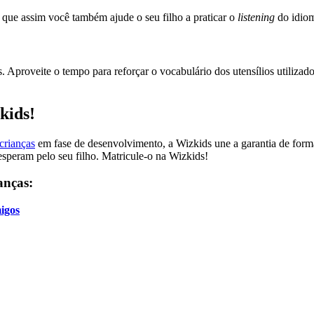
a que assim você também ajude o seu filho a praticar o
listening
do idio
 Aproveite o tempo para reforçar o vocabulário dos utensílios utilizad
kids!
 crianças
em fase de desenvolvimento, a Wizkids une a garantia de for
esperam pelo seu filho. Matricule-o na Wizkids!
anças:
migos