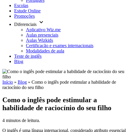
Português
Escolas
Estude Online
Promoções
keyboard_arrow_down
Diferenciais
Aplicativo Wiz.me
Aulas presenciais
Aulas Wizkids
Certificação e exames internacionais
Modalidades de aula
Teste de inglês
Blog
Início
»
Blog
»
Como o inglês pode estimular a habilidade de
raciocínio do seu filho
Como o inglês pode estimular a
habilidade de raciocínio do seu filho
4 minutos de leitura.
O inglês é uma língua internacional, considerado atributo essencial