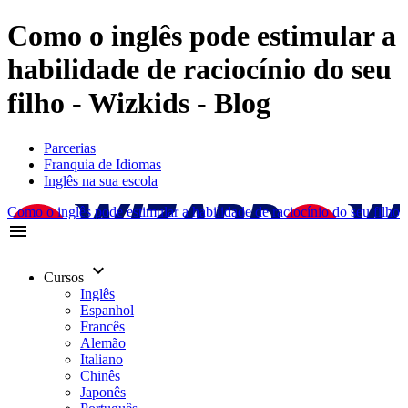
Como o inglês pode estimular a
habilidade de raciocínio do seu
filho - Wizkids - Blog
Parcerias
Franquia de Idiomas
Inglês na sua escola
Como o inglês pode estimular a habilidade de raciocínio do seu filho
menu
keyboard_arrow_down
Cursos
Inglês
Espanhol
Francês
Alemão
Italiano
Chinês
Japonês