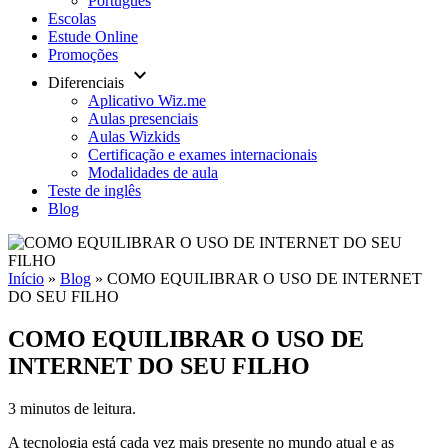
Português
Escolas
Estude Online
Promoções
keyboard_arrow_down
Diferenciais
Aplicativo Wiz.me
Aulas presenciais
Aulas Wizkids
Certificação e exames internacionais
Modalidades de aula
Teste de inglês
Blog
Início
»
Blog
»
COMO EQUILIBRAR O USO DE INTERNET
DO SEU FILHO
COMO EQUILIBRAR O USO DE
INTERNET DO SEU FILHO
3 minutos de leitura.
A tecnologia está cada vez mais presente no mundo atual e as