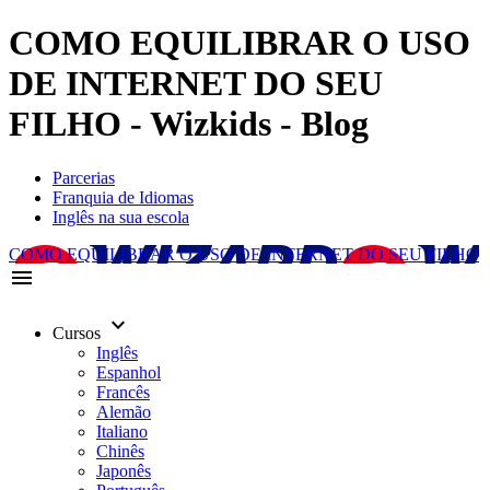
COMO EQUILIBRAR O USO
DE INTERNET DO SEU
FILHO - Wizkids - Blog
Parcerias
Franquia de Idiomas
Inglês na sua escola
COMO EQUILIBRAR O USO DE INTERNET DO SEU FILHO
menu
keyboard_arrow_down
Cursos
Inglês
Espanhol
Francês
Alemão
Italiano
Chinês
Japonês