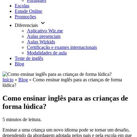
Português
Escolas
Estude Online
Promoções
keyboard_arrow_down
Diferenciais
Aplicativo Wiz.me
Aulas presenciais
Aulas Wizkids
Certificação e exames internacionais
Modalidades de aula
Teste de inglês
Blog
Início
»
Blog
»
Como ensinar inglês para as crianças de forma
lúdica?
Como ensinar inglês para as crianças de
forma lúdica?
5 minutos de leitura.
Ensinar a uma criança um novo idioma pode se tornar um desafio,
dependendo da abordagem adotada pelos pais e pela escola em que