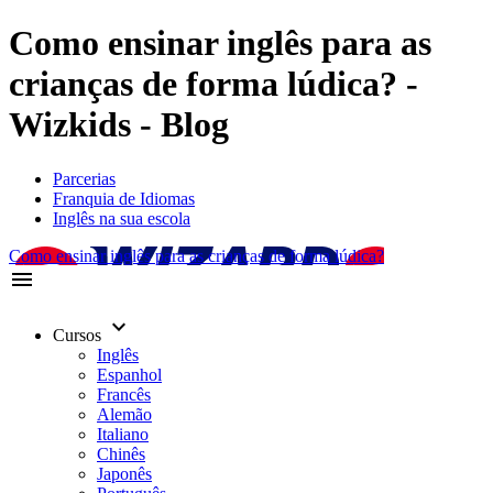
Como ensinar inglês para as
crianças de forma lúdica? -
Wizkids - Blog
Parcerias
Franquia de Idiomas
Inglês na sua escola
Como ensinar inglês para as crianças de forma lúdica?
menu
keyboard_arrow_down
Cursos
Inglês
Espanhol
Francês
Alemão
Italiano
Chinês
Japonês