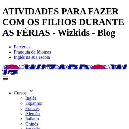
ATIVIDADES PARA FAZER
COM OS FILHOS DURANTE
AS FÉRIAS - Wizkids - Blog
Parcerias
Franquia de Idiomas
Inglês na sua escola
ATIVIDADES PARA FAZER COM OS FILHOS DURANTE AS
FÉRIAS
menu
keyboard_arrow_down
Cursos
Inglês
Espanhol
Francês
Alemão
Italiano
Chinês