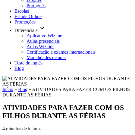
Japonês
Português
Escolas
Estude Online
Promoções
keyboard_arrow_down
Diferenciais
Aplicativo Wiz.me
Aulas presenciais
Aulas Wizkids
Certificação e exames internacionais
Modalidades de aula
Teste de inglês
Blog
Início
»
Blog
»
ATIVIDADES PARA FAZER COM OS FILHOS
DURANTE AS FÉRIAS
ATIVIDADES PARA FAZER COM OS
FILHOS DURANTE AS FÉRIAS
4 minutos de leitura.