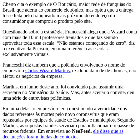
Cherto cita o exemplo de O Boticário, maior rede de franquias do
Brasil, que aderiu ao comércio eletrônico, mas optou que a entrega
fosse feita pelo franqueado mais próximo do endereço do
consumidor que comprou o produto pelo site.
Questionado sobre a estratégia, Franceschi alega que a Wizard conta
com mais de 10 mil professores treinados e que faz sentido
aproveitar toda essa escala. “Não estamos começando do zero”, diz
o executivo da Pearson, em uma referência as escolas
exclusivamente virtuais.
Franceschi diz também que a polêmica envolvendo o nome do
empresário
Carlos Wizard Martins
, ex-dono da rede de idiomas, não
afetou os negócios da empresa.
Martins, em junho deste ano, foi convidado para assumir uma
secretaria no Ministério da Saúde. Mas, antes aceitar o convite, deu
uma série de entrevistas polêmicas.
Em uma delas, o empresário teria questionado a veracidade dos
dados referentes às mortes pelo novo coronavírus que eram
repassadas por equipes de saúde de Estados e municípios. Segundo
Martins, as supostas fraudes serviriam para inflacionar o repasse de
recursos federais. Em entrevista ao
NeoFeed
,
ele disse que as
declarações foram tiradas do contexto
.