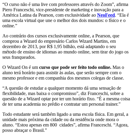
“O curso não é uma live com professores através do Zoom”, afirma
Piero Franceschi, vice-presidente de marketing e inovação para a
América Latina da Pearson, com exclusividade ao
NeoFeed
. “Ela é
uma escola virtual que une o melhor dos dois mundos: o físico e o
online.”
Ao contrário dos cursos exclusivamente online, a Pearson, que
comprou a Wizard do empresário Carlos Wizard Martins, em
dezembro de 2013, por R$ 1,95 bilhão, está adaptando o seu
método de ensino de idiomas ao mundo online, sem tirar do jogo os
seus franqueados.
O Wizard On é um
curso que pode ser feito todo online.
Mas o
aluno terá horário para assistir às aulas, que serão sempre com o
mesmo professor e em companhia dos mesmos colegas de classe.
“A questão de estudar a qualquer momento dá uma sensação de
flexibilidade, mas baixa o compromisso”, diz Franceschi, sobre a
questão de a Wizard optar por ter um horário fixo. “É a mesma coisa
de ter uma academia no prédio e contratar um personal trainer.”
Todo estudante será também ligado a uma escola física. Em geral, a
unidade mais próxima da cidade ou da residência onde mora o
aluno. “Estou apenas em 800 cidades”, afirma Franceschi. “Agora,
posso abraçar o Brasil.”