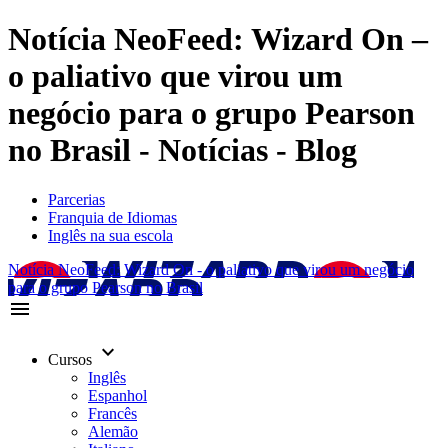
Notícia NeoFeed: Wizard On –
o paliativo que virou um
negócio para o grupo Pearson
no Brasil - Notícias - Blog
Parcerias
Franquia de Idiomas
Inglês na sua escola
Notícia NeoFeed: Wizard On - o paliativo que virou um negócio
para o grupo Pearson no Brasil
menu
keyboard_arrow_down
Cursos
Inglês
Espanhol
Francês
Alemão