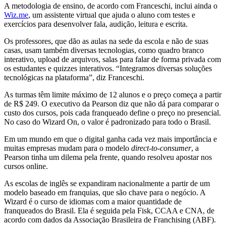
A metodologia de ensino, de acordo com Franceschi, inclui ainda o
Wiz.me
, um assistente virtual que ajuda o aluno com testes e
exercícios para desenvolver fala, audição, leitura e escrita.
Os professores, que dão as aulas na sede da escola e não de suas
casas, usam também diversas tecnologias, como quadro branco
interativo, upload de arquivos, salas para falar de forma privada com
os estudantes e quizzes interativos. “Integramos diversas soluções
tecnológicas na plataforma”, diz Franceschi.
As turmas têm limite máximo de 12 alunos e o preço começa a partir
de R$ 249. O executivo da Pearson diz que não dá para comparar o
custo dos cursos, pois cada franqueado define o preço no presencial.
No caso do Wizard On, o valor é padronizado para todo o Brasil.
Em um mundo em que o digital ganha cada vez mais importância e
muitas empresas mudam para o modelo
direct-to-consumer
, a
Pearson tinha um dilema pela frente, quando resolveu apostar nos
cursos online.
As escolas de inglês se expandiram nacionalmente a partir de um
modelo baseado em franquias, que são chave para o negócio. A
Wizard é o curso de idiomas com a maior quantidade de
franqueados do Brasil. Ela é seguida pela Fisk, CCAA e CNA, de
acordo com dados da Associação Brasileira de Franchising (ABF).