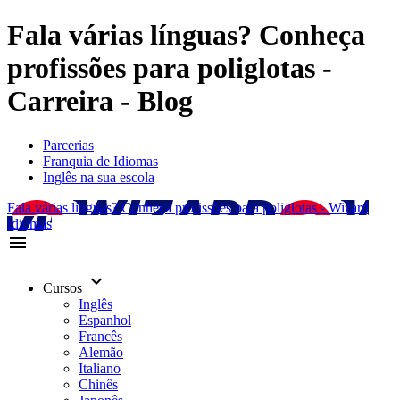
Fala várias línguas? Conheça
profissões para poliglotas -
Carreira - Blog
Parcerias
Franquia de Idiomas
Inglês na sua escola
Fala várias línguas? Conheça profissões para poliglotas - Wizard
Idiomas
menu
keyboard_arrow_down
Cursos
Inglês
Espanhol
Francês
Alemão
Italiano
Chinês