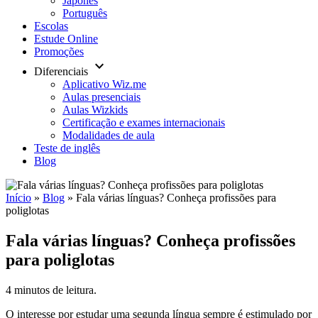
Japonês
Português
Escolas
Estude Online
Promoções
keyboard_arrow_down
Diferenciais
Aplicativo Wiz.me
Aulas presenciais
Aulas Wizkids
Certificação e exames internacionais
Modalidades de aula
Teste de inglês
Blog
Início
»
Blog
»
Fala várias línguas? Conheça profissões para
poliglotas
Fala várias línguas? Conheça profissões
para poliglotas
4 minutos de leitura.
O interesse por estudar uma segunda língua sempre é estimulado por