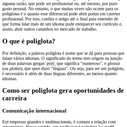
alguma razão, que pode ser profissional ou, até mesmo, por puro
gosto pessoal. No entanto, o que muitas vezes não ocorre para os
poliglotas é o quanto esse diferencial pode abrir portas em carreira
profissional. Por isso, confira o artigo até o final para entender de
que forma falar mais de um idioma pode enriquecer seu currículo e,
assim, abrir outros caminhos no mercado de trabalho.
O que é poliglota?
Por definição, a palavra poliglota é nome que se dá para pessoas que
falam vários idiomas. O significado do termo tem origem na junção
de duas palavras gregas:
polý,
que significa “numeroso”, e
glossai
(ou
glottai
), que quer dizer “línguas”. Ou seja, para ser um poliglota,
é necessário ir além de duas línguas diferentes, ao menos quanto
idiomas.
Como ser poliglota gera oportunidades de
carreira
Comunicação internacional
Em empresas grandes e multinacionais, é comum a relação com
estrangeiros. Nesse sentido, um profissional poliglota é o perfil