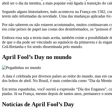
abril ser o dia da mentira, a mais popular está ligada à transição do ca
Segundo alguns historiadores, tudo aconteceu na França em 1582, com
terem sido informadas da novidade. Uma das mudanças aplicadas foi em
Por não saberem ou não estarem acostumados, muitos continuavam com
era colar peixes de papel nas costas dos desinformados, os “poisson
Embora essa seja a teoria mais aceita, também existe a possibilidade 
de que o dia pode ser vinculado ao equinócio da primavera e às engana
Grã-Bretanha e foi sendo disseminada pelo mundo.
April Fool’s Day no mundo
A data é celebrada por diversos países ao redor do mundo, mas em cad
dos bobos de abril. No Brasil, é mais conhecida como “Dia da Menti
Em terras espanholas, você ouvirá a expressão “Día dos Enganos”, com
piadas. Já na França, mesmo depois de tantos anos, permanece o nome “P
Notícias de April Fool’s Day