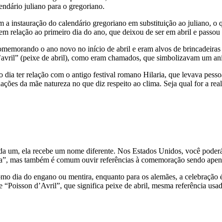
lendário juliano para o gregoriano.
 a instauração do calendário gregoriano em substituição ao juliano, o
 relação ao primeiro dia do ano, que deixou de ser em abril e passou 
emorando o ano novo no início de abril e eram alvos de brincadeiras 
 d’avril” (peixe de abril), como eram chamados, que simbolizavam um a
do dia ter relação com o antigo festival romano Hilaria, que levava pess
ções da mãe natureza no que diz respeito ao clima. Seja qual for a real
a um, ela recebe um nome diferente. Nos Estados Unidos, você poderá p
ra”, mas também é comum ouvir referências à comemoração sendo apenas
o dia do engano ou mentira, enquanto para os alemães, a celebração é 
oisson d’Avril”, que significa peixe de abril, mesma referência usada n