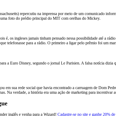
ssachusetts) repercutiu na imprensa por meio de um comunicado inform
zia uma foto do prédio principal do MIT com orelhas do Mickey.
 Pois é, os ingleses jamais tinham pensado nessa possibilidade até a r
 que telefonasse para a rádio. O primeiro a ligar pelo prêmio foi um ma
ra a Euro Disney, segundo o jornal Le Parisien. A falsa notícia dizia qu
lgou em sua rede social que havia encontrado a carruagem de Dom Pedr
as. Na verdade, a história era uma ação de marketing para incentivar a
gue
render inglês e venha para a Wizard!
Cadastre-se no site e ganhe 20% de