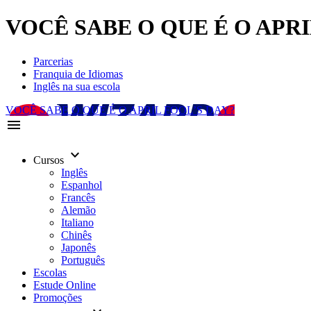
VOCÊ SABE O QUE É O APRIL 
Parcerias
Franquia de Idiomas
Inglês na sua escola
VOCÊ SABE O QUE É O APRIL FOOL’S DAY?
menu
keyboard_arrow_down
Cursos
Inglês
Espanhol
Francês
Alemão
Italiano
Chinês
Japonês
Português
Escolas
Estude Online
Promoções