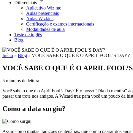
keyboard_arrow_down
Diferenciais
Aplicativo Wiz.me
Aulas presenciais
Aulas Wizkids
Certificação e exames internacionais
Modalidades de aula
Teste de inglês
Blog
Início
»
Blog
»
VOCÊ SABE O QUE É O APRIL FOOL’S DAY?
VOCÊ SABE O QUE É O APRIL FOOL’S
5 minutos de leitura.
Você sabe o que é o April Fool’s Day? É o nosso “Dia da mentira” aqu
passar um trote nos amigos. A Wizard traz para você um pouco da histó
Como a data surgiu?
Assim como muitas tradições centenárias, que com o passar dos anos v