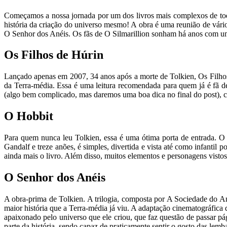
Começamos a nossa jornada por um dos livros mais complexos de toda 
história da criação do universo mesmo! A obra é uma reunião de vári
O Senhor dos Anéis. Os fãs de O Silmarillion sonham há anos com um
Os Filhos de Húrin
Lançado apenas em 2007, 34 anos após a morte de Tolkien, Os Filho
da Terra-média. Essa é uma leitura recomendada para quem já é fã d
(algo bem complicado, mas daremos uma boa dica no final do post), c
O Hobbit
Para quem nunca leu Tolkien, essa é uma ótima porta de entrada. O
Gandalf e treze anões, é simples, divertida e vista até como infantil
ainda mais o livro. Além disso, muitos elementos e personagens vist
O Senhor dos Anéis
A obra-prima de Tolkien. A trilogia, composta por A Sociedade do 
maior história que a Terra-média já viu. A adaptação cinematográfica
apaixonado pelo universo que ele criou, que faz questão de passar pá
parte da história, sendo capaz de praticamente sentir o gosto das lemb