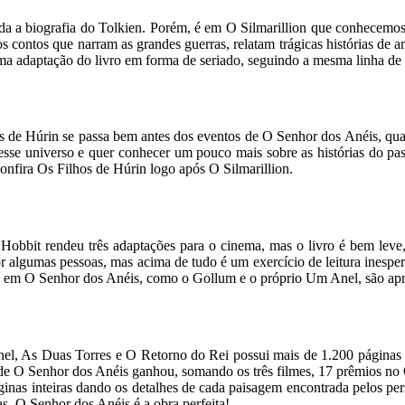
a biografia do Tolkien. Porém, é em O Silmarillion que conhecemos o 
os contos que narram as grandes guerras, relatam trágicas histórias d
a adaptação do livro em forma de seriado, seguindo a mesma linha de
s de Húrin se passa bem antes dos eventos de O Senhor dos Anéis, qua
esse universo e quer conhecer um pouco mais sobre as histórias do pas
onfira Os Filhos de Húrin logo após O Silmarillion.
 Hobbit rendeu três adaptações para o cinema, mas o livro é bem leve
 por algumas pessoas, mas acima de tudo é um exercício de leitura inesp
os em O Senhor dos Anéis, como o Gollum e o próprio Um Anel, são apr
Anel, As Duas Torres e O Retorno do Rei possui mais de 1.200 página
 de O Senhor dos Anéis ganhou, somando os três filmes, 17 prêmios no 
ginas inteiras dando os detalhes de cada paisagem encontrada pelos pe
as, O Senhor dos Anéis é a obra perfeita!