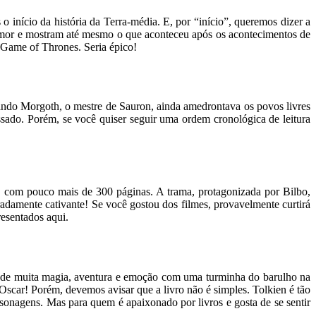
início da história da Terra-média. E, por “início”, queremos dizer a
e amor e mostram até mesmo o que aconteceu após os acontecimentos de
 Game of Thrones. Seria épico!
ndo Morgoth, o mestre de Sauron, ainda amedrontava os povos livres
sado. Porém, se você quiser seguir uma ordem cronológica de leitura
, com pouco mais de 300 páginas. A trama, protagonizada por Bilbo,
eradamente cativante! Se você gostou dos filmes, provavelmente curtirá
esentados aqui.
s de muita magia, aventura e emoção com uma turminha do barulho na
Oscar! Porém, devemos avisar que a livro não é simples. Tolkien é tão
rsonagens. Mas para quem é apaixonado por livros e gosta de se sentir