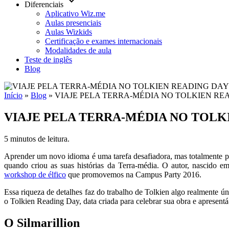
keyboard_arrow_down
Diferenciais
Aplicativo Wiz.me
Aulas presenciais
Aulas Wizkids
Certificação e exames internacionais
Modalidades de aula
Teste de inglês
Blog
Início
»
Blog
»
VIAJE PELA TERRA-MÉDIA NO TOLKIEN RE
VIAJE PELA TERRA-MÉDIA NO TOLK
5 minutos de leitura.
Aprender um novo idioma é uma tarefa desafiadora, mas totalmente p
quando criou as suas histórias da Terra-média. O autor, nascido 
workshop de élfico
que promovemos na Campus Party 2016.
Essa riqueza de detalhes faz do trabalho de Tolkien algo realmente ú
o Tolkien Reading Day, data criada para celebrar sua obra e apresentá-
O Silmarillion