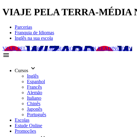
VIAJE PELA TERRA-MÉDIA NO
Parcerias
Franquia de Idiomas
Inglês na sua escola
VIAJE PELA TERRA-MÉDIA NO TOLKIEN READING DAY
menu
keyboard_arrow_down
Cursos
Inglês
Espanhol
Francês
Alemão
Italiano
Chinês
Japonês
Português
Escolas
Estude Online
Promoções