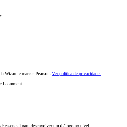
*
da Wizard e marcas Pearson.
Ver política de privacidade.
me I comment.
 é essencial para desenvolver um diálogo no nível...