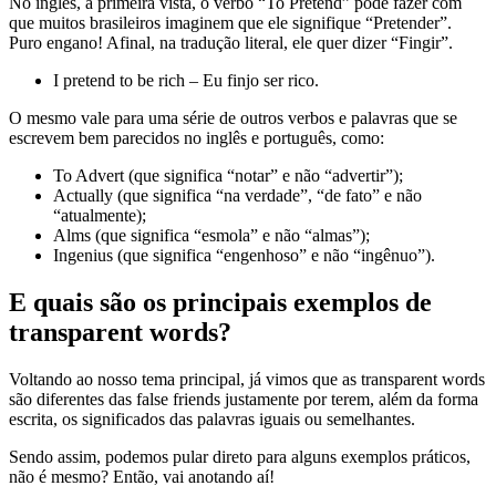
No inglês, à primeira vista, o verbo “To Pretend” pode fazer com
que muitos brasileiros imaginem que ele signifique “Pretender”.
Puro engano! Afinal, na tradução literal, ele quer dizer “Fingir”.
I pretend to be rich – Eu finjo ser rico.
O mesmo vale para uma série de outros verbos e palavras que se
escrevem bem parecidos no inglês e português, como:
To Advert (que significa “notar” e não “advertir”);
Actually (que significa “na verdade”, “de fato” e não
“atualmente);
Alms (que significa “esmola” e não “almas”);
Ingenius (que significa “engenhoso” e não “ingênuo”).
E quais são os principais exemplos de
transparent words?
Voltando ao nosso tema principal, já vimos que as transparent words
são diferentes das false friends justamente por terem, além da forma
escrita, os significados das palavras iguais ou semelhantes.
Sendo assim, podemos pular direto para alguns exemplos práticos,
não é mesmo? Então, vai anotando aí!