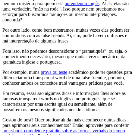
nenhum mistério para quem está
aprendendo inglês
. Aliás, elas são
uma verdadeira “mão na roda”. Isso porque nem precisamos nos
esforçar para buscarmos traduções ou mesmo interpretações,
concorda?
Por outro lado, como bem mostramos, muitas vezes elas podem ser
confundidas com as false friends. Aí, sim, pode haver confusões e
má interpretação de algumas frases.
Fora isso, não podemos desconsiderar o “gramatiquês”, ou seja, o
conhecimento necessário, mesmo que muitas vezes mecânico, da
gramática inglesa e portuguesa.
Por exemplo, numa
prova ou teste
acadêmico pode ter questões para
diferenciar uma transparent word de uma false friend e, portanto,
conhecer ambos os conceitos trará vantagens práticas para você.
Em resumo, essas são algumas dicas e informações úteis sobre as
famosas transparent words no inglês e no português, que se
caracterizam por uma escrita igual ou semelhante, além de
possuírem os mesmos significados nos dois idiomas.
Gostou do post? Quer praticar ainda mais e conhecer outras dicas
para aprimorar seus conhecimentos? Então, aproveite para conferir
um e-book completo e gratuito sobre as formas verbais do tempo