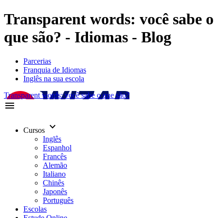
Transparent words: você sabe o
que são? - Idiomas - Blog
Parcerias
Franquia de Idiomas
Inglês na sua escola
Transparent words: você sabe o que são?
menu
keyboard_arrow_down
Cursos
Inglês
Espanhol
Francês
Alemão
Italiano
Chinês
Japonês
Português
Escolas
Estude Online