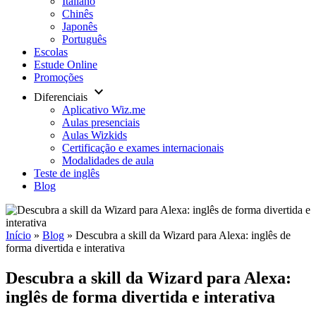
Italiano
Chinês
Japonês
Português
Escolas
Estude Online
Promoções
keyboard_arrow_down
Diferenciais
Aplicativo Wiz.me
Aulas presenciais
Aulas Wizkids
Certificação e exames internacionais
Modalidades de aula
Teste de inglês
Blog
Início
»
Blog
»
Descubra a skill da Wizard para Alexa: inglês de
forma divertida e interativa
Descubra a skill da Wizard para Alexa:
inglês de forma divertida e interativa