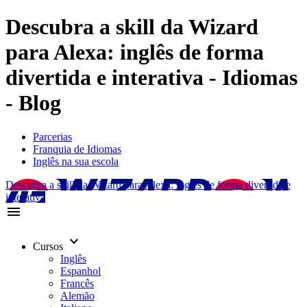
Descubra a skill da Wizard
para Alexa: inglês de forma
divertida e interativa - Idiomas
- Blog
Parcerias
Franquia de Idiomas
Inglês na sua escola
Descubra a skill da Wizard para Alexa: inglês de forma divertida e
interativa
menu
keyboard_arrow_down
Cursos
Inglês
Espanhol
Francês
Alemão