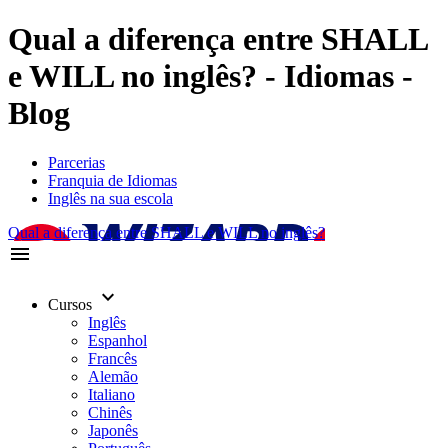
Qual a diferença entre SHALL
e WILL no inglês? - Idiomas -
Blog
Parcerias
Franquia de Idiomas
Inglês na sua escola
Qual a diferença entre SHALL e WILL no inglês?
menu
keyboard_arrow_down
Cursos
Inglês
Espanhol
Francês
Alemão
Italiano
Chinês
Japonês