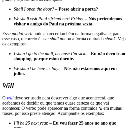
Shall I open the door?
–
Posso abrir a porta?
We shall visit Paul’s friend next Friday.
–
Nós pretendemos
visitar o amigo do Paul na próxima sexta.
Esse
modal verb
pode aparecer também na forma negativa e, para
esse caso, o correto é usar
shall not
ou a forma contraída
shan’t
. Veja
os exemplos:
I shan’t go to the mall, because I’m sick.
–
Eu não devo ir ao
shopping, porque estou doente.
We shan’t be here in July
. –
Nós não estaremos aqui em
julho.
Will
O
will
deve ser usado para descrever algo que acontecerá, que
acabamos de decidir ou que temos quase certeza de que vai
acontecer. O verbo pode aparecer na forma contraída
‘ll
em muitas
frases, por isso preste atenção. Acompanhe os exemplos:
I’ll be 25 next year.
–
Eu vou fazer 25 anos no ano que