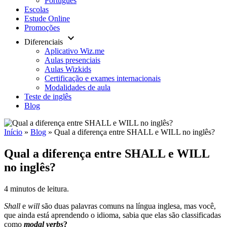
Português
Escolas
Estude Online
Promoções
keyboard_arrow_down
Diferenciais
Aplicativo Wiz.me
Aulas presenciais
Aulas Wizkids
Certificação e exames internacionais
Modalidades de aula
Teste de inglês
Blog
Início
»
Blog
»
Qual a diferença entre SHALL e WILL no inglês?
Qual a diferença entre SHALL e WILL
no inglês?
4 minutos de leitura.
Shall
e
will
são duas palavras comuns na língua inglesa, mas você,
que ainda está aprendendo o idioma, sabia que elas são classificadas
como
modal verbs
?