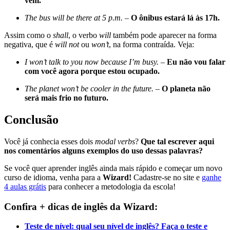
vem.
The bus will be there at 5 p.m.
–
O ônibus estará lá às 17h.
Assim como o
shall
, o verbo
will
também pode aparecer na forma
negativa, que é
will not
ou
won’t
, na forma contraída. Veja:
I won’t talk to you now because I’m busy.
–
Eu não vou falar
com você agora porque estou ocupado.
The planet won’t be cooler in the future.
–
O planeta não
será mais frio no futuro.
Conclusão
Você já conhecia esses dois
modal verbs
?
Que tal escrever aqui
nos comentários alguns exemplos do uso dessas palavras?
Se você quer aprender inglês ainda mais rápido e começar um novo
curso de idioma, venha para a
Wizard!
Cadastre-se no site e
ganhe
4 aulas grátis
para conhecer a metodologia da escola!
Confira + dicas de inglês da Wizard:
Teste de nível: qual seu nível de inglês? Faça o teste e