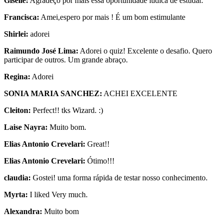
Giselle:
Agradeço por mais essa oportunidade lúdica de estudar.
Francisca:
Amei,espero por mais ! É um bom estimulante
Shirlei:
adorei
Raimundo José Lima:
Adorei o quiz! Excelente o desafio. Quero
participar de outros. Um grande abraço.
Regina:
Adorei
SONIA MARIA SANCHEZ:
ACHEI EXCELENTE
Cleiton:
Perfect!! tks Wizard. :)
Laise Nayra:
Muito bom.
Elias Antonio Crevelari:
Great!!
Elias Antonio Crevelari:
Ótimo!!!
claudia:
Gostei! uma forma rápida de testar nosso conhecimento.
Myrta:
I liked Very much.
Alexandra:
Muito bom