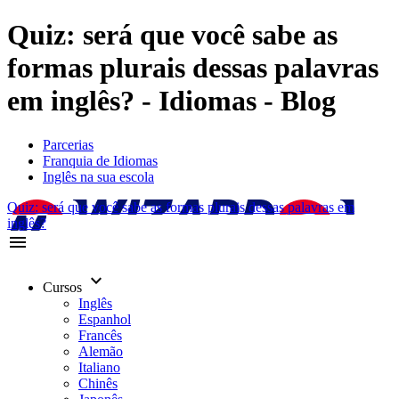
Quiz: será que você sabe as
formas plurais dessas palavras
em inglês? - Idiomas - Blog
Parcerias
Franquia de Idiomas
Inglês na sua escola
Quiz: será que você sabe as formas plurais dessas palavras em
inglês?
menu
keyboard_arrow_down
Cursos
Inglês
Espanhol
Francês
Alemão
Italiano
Chinês