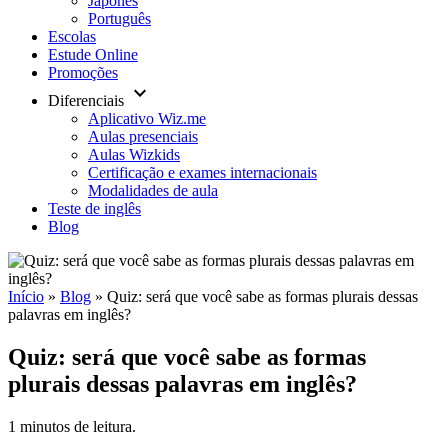
Japonês
Português
Escolas
Estude Online
Promoções
keyboard_arrow_down
Diferenciais
Aplicativo Wiz.me
Aulas presenciais
Aulas Wizkids
Certificação e exames internacionais
Modalidades de aula
Teste de inglês
Blog
Início
»
Blog
»
Quiz: será que você sabe as formas plurais dessas
palavras em inglês?
Quiz: será que você sabe as formas
plurais dessas palavras em inglês?
1 minutos de leitura.