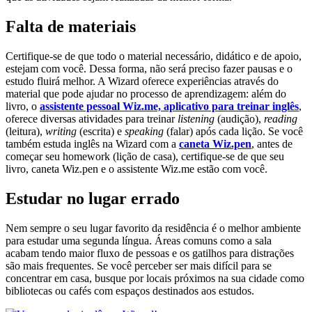
Falta de materiais
Certifique-se de que todo o material necessário, didático e de apoio,
estejam com você. Dessa forma, não será preciso fazer pausas e o
estudo fluirá melhor. A Wizard oferece experiências através do
material que pode ajudar no processo de aprendizagem: além do
livro, o
assistente pessoal Wiz.me, aplicativo para treinar inglês
,
oferece diversas atividades para treinar
listening
(audição),
reading
(leitura),
writing
(escrita) e
speaking
(falar) após cada lição. Se você
também estuda inglês na Wizard com a
caneta Wiz.pen
, antes de
começar seu homework (lição de casa), certifique-se de que seu
livro, caneta Wiz.pen e o assistente Wiz.me estão com você.
Estudar no lugar errado
Nem sempre o seu lugar favorito da residência é o melhor ambiente
para estudar uma segunda língua. Áreas comuns como a sala
acabam tendo maior fluxo de pessoas e os gatilhos para distrações
são mais frequentes. Se você perceber ser mais difícil para se
concentrar em casa, busque por locais próximos na sua cidade como
bibliotecas ou cafés com espaços destinados aos estudos.