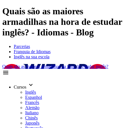
Quais são as maiores
armadilhas na hora de estudar
inglês? - Idiomas - Blog
Parcerias
Franquia de Idiomas
Inglês na sua escola
Quais são as maiores armadilhas na hora de estudar inglês?
menu
keyboard_arrow_down
Cursos
Inglês
Espanhol
Francês
Alemão
Italiano
Chinês
Japonês