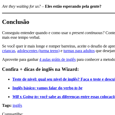
Are they waiting for us?
–
Eles estão esperando pela gente?
Conclusão
Conseguiu entender quando e como usar o
present continuous?
Conte
mais esse tempo verbal.
Se você quer ir mais longe e romper barreiras, aceite o desafio de ap
crianças
,
adolescentes (turma teens)
e
turmas para adultos
que desejam 
Aproveite para ganhar
4 aulas grátis de inglês
para conhecer a metodo
Confira + dicas de inglês na Wizard:
Teste de nível: qual seu nível de inglês? Faça o teste e desc
Inglês básico: vamos falar do verbo
to be
Will
x
Going to
: você sabe as diferenças entre essas colocaçõ
Tags:
inglês
Compartilhe: