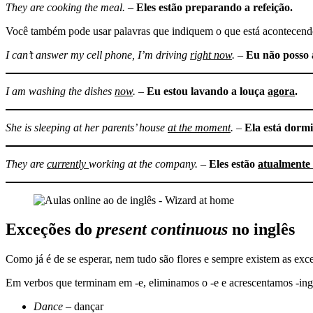
They are cooking the meal.
–
Eles estão preparando a refeição.
Você também pode usar palavras que indiquem o que está acontecend
I can’t answer my cell phone, I’m driving
right
now
.
–
Eu não posso 
I am washing the dishes
now
.
–
Eu estou lavando a louça
agora
.
She is sleeping at her parents’ house
at the moment
.
–
Ela está dormi
They are
currently
working at the company.
–
Eles estão
atualmente
Exceções do
present continuous
no inglês
Como já é de se esperar, nem tudo são flores e sempre existem as exce
Em verbos que terminam em -e, eliminamos o -e e acrescentamos -ing
Dance
– dançar