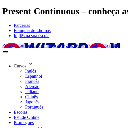
Present Continuous – conheça as
Parcerias
Franquia de Idiomas
Inglês na sua escola
Present Continuous - conheça as regras dessa gramática do inglês
menu
keyboard_arrow_down
Cursos
Inglês
Espanhol
Francês
Alemão
Italiano
Chinês
Japonês
Português
Escolas
Estude Online
Promoções