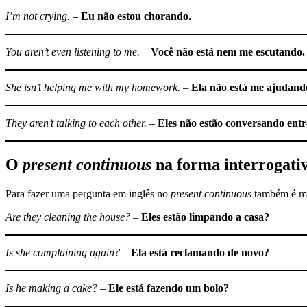
I’m not crying.
–
Eu não estou chorando.
You aren’t even listening to me.
–
Você não está nem me escutando.
She isn’t helping me with my homework.
–
Ela não está me ajudand
They aren’t talking to each other.
–
Eles não estão conversando entre
O
present continuous
na forma interrogati
Para fazer uma pergunta em inglês no
present continuous
também é mu
Are they cleaning the house?
–
Eles estão limpando a casa?
Is she complaining again?
–
Ela está reclamando de novo?
Is he making a cake?
–
Ele está fazendo um bolo?