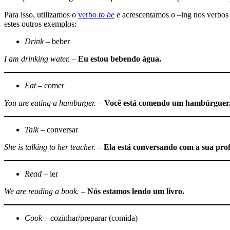
Para isso, utilizamos o
verbo
to be
e acrescentamos o –ing nos verbos
estes outros exemplos:
Drink
– beber
I am drinking water.
–
Eu estou bebendo água.
Eat
– comer
You are eating a hamburger.
–
Você está comendo um hambúrguer
Talk
– conversar
She is talking to her teacher.
–
Ela está conversando com a sua prof
Read
– ler
We are reading a book.
–
Nós estamos lendo um livro.
Cook
– cozinhar/preparar (comida)