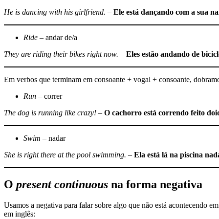
He is danc
ing
with his girlfriend.
–
Ele está dançando com a sua n
Ride –
andar de/a
They are rid
ing
their bikes right now.
–
Eles estão andando de bicicl
Em verbos que terminam em consoante + vogal + consoante, dobramos 
Run
– correr
The dog is run
ning
like crazy!
–
O cachorro está correndo feito doi
Swim
– nadar
She is right there at the pool swim
ming
.
–
Ela está lá na piscina na
O
present continuous
na forma negativa
Usamos a negativa para falar sobre algo que não está acontecendo e
em inglês: