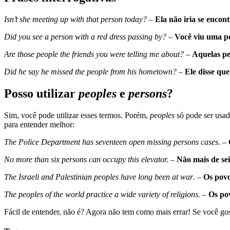
Isn’t she meeting up with that person today?
–
Ela não iria se encon
Did you see a person with a red dress passing by?
–
Você viu uma pe
Are those people the friends you were telling me about?
–
Aquelas pe
Did he say he missed the people from his hometown?
–
Ele disse que
Posso utilizar
peoples
e
persons
?
Sim, você pode utilizar esses termos. Porém,
peoples
só pode ser usa
para entender melhor:
The Police Department has seventeen open missing persons cases
. –
No more than six persons can occupy this elevator.
–
Não mais de sei
The Israeli and Palestinian peoples have long been at war
. –
Os povo
The peoples of the world practice a wide variety of religions.
–
Os po
Fácil de entender, não é? Agora não tem como mais errar! Se você go