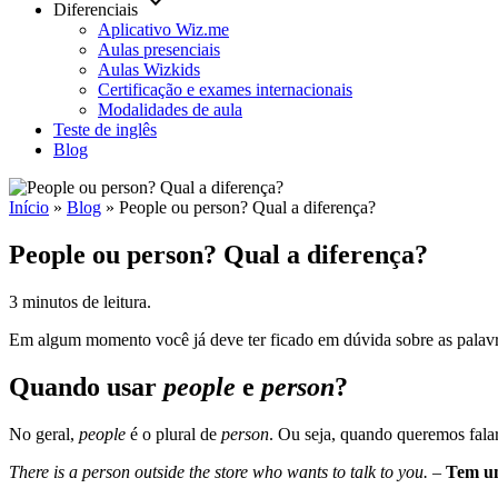
keyboard_arrow_down
Diferenciais
Aplicativo Wiz.me
Aulas presenciais
Aulas Wizkids
Certificação e exames internacionais
Modalidades de aula
Teste de inglês
Blog
Início
»
Blog
»
People ou person? Qual a diferença?
People ou person? Qual a diferença?
3 minutos de leitura.
Em algum momento você já deve ter ficado em dúvida sobre as palav
Quando usar
people
e
person
?
No geral,
people
é o plural de
person
. Ou seja, quando queremos fala
There is a person outside the store who wants to talk to you.
–
Tem um