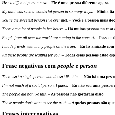
He’s a different person now. –
Ele é uma pessoa diferente agora.
My aunt was such a wonderful person in so many ways. –
Minha tia
You’re the sweetest person I’ve ever met. –
Você é a pessoa mais doc
There are a lot of people in her house.
–
Há muitas pessoas na casa 
People from all over the world are coming to the concert.
–
Pessoas 
I made friends with many people on the train. –
Eu fiz amizade com 
All these people are waiting for you. –
Todas essas pessoas estão es
Frase negativas com
people
e
person
There isn’t a single person who doesn’t like him. –
Não há uma pessoa
I’m not much of a social person, I guess. –
Eu não sou uma pessoa m
The people did not like this.
–
As pessoas não gostaram disso.
Those people don’t want to see the truth.
–
Aquelas pessoas não que
Frases interrogativas