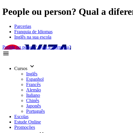
People ou person? Qual a difere
Parcerias
Franquia de Idiomas
Inglês na sua escola
People ou person? Qual a diferença?
menu
keyboard_arrow_down
Cursos
Inglês
Espanhol
Francês
Alemão
Italiano
Chinês
Japonês
Português
Escolas
Estude Online
Promoções