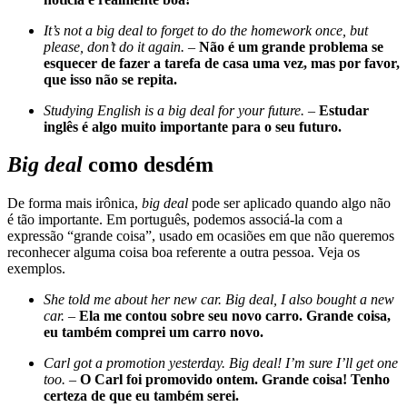
It’s not a big deal to forget to do the homework once, but
please, don’t do it again.
–
Não é um grande problema se
esquecer de fazer a tarefa de casa uma vez, mas por favor,
que isso não se repita.
Studying English is a big deal for your future.
–
Estudar
inglês é algo muito importante para o seu futuro.
Big deal
como desdém
De forma mais irônica,
big deal
pode ser aplicado quando algo não
é tão importante. Em português, podemos associá-la com a
expressão “grande coisa”, usado em ocasiões em que não queremos
reconhecer alguma coisa boa referente a outra pessoa. Veja os
exemplos.
She told me about her new car. Big deal, I also bought a new
car.
–
Ela me contou sobre seu novo carro. Grande coisa,
eu também comprei um carro novo.
Carl got a promotion yesterday. Big deal! I’m sure I’ll get one
too. –
O Carl foi promovido ontem. Grande coisa! Tenho
certeza de que eu também serei.