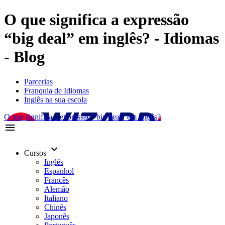
O que significa a expressão
“big deal” em inglês? - Idiomas
- Blog
Parcerias
Franquia de Idiomas
Inglês na sua escola
O que significa a expressão "big deal" em inglês?
menu
keyboard_arrow_down
Cursos
Inglês
Espanhol
Francês
Alemão
Italiano
Chinês
Japonês