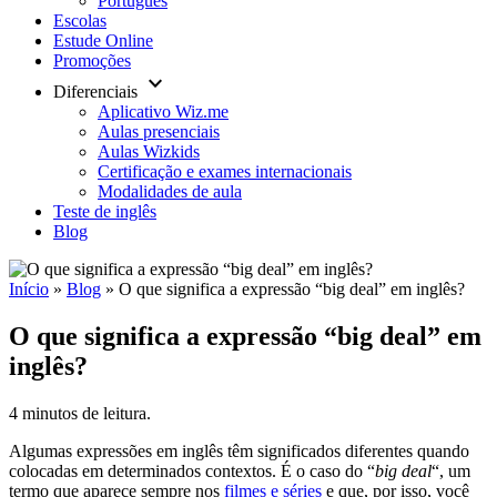
Português
Escolas
Estude Online
Promoções
keyboard_arrow_down
Diferenciais
Aplicativo Wiz.me
Aulas presenciais
Aulas Wizkids
Certificação e exames internacionais
Modalidades de aula
Teste de inglês
Blog
Início
»
Blog
»
O que significa a expressão “big deal” em inglês?
O que significa a expressão “big deal” em
inglês?
4 minutos de leitura.
Algumas expressões em inglês têm significados diferentes quando
colocadas em determinados contextos. É o caso do “
big deal
“, um
termo que aparece sempre nos
filmes e séries
e que, por isso, você