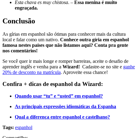
Esta chava es muy chistosa
. –
Essa menina é muito
engraçada.
Conclusão
As gírias em espanhol são ótimas para conhecer mais da cultura
local e falar como um nativo.
Conhece outra gíria em espanhol
famosa nestes países que não listamos aqui? Conta pra gente
nos comentários!
Se você quer ir mais longe e romper barreiras, aceite o desafio de
aprender inglês e venha para a
Wizard!
Cadastre-se no site e
ganhe
20% de desconto na matrícula
. Aproveite essa chance!
Confira + dicas de espanhol da Wizard:
Quando usar “tu” e “usted” em espanhol?
As principais expressões idiomáticas da Espanha
Qual a diferença entre espanhol e castelhano?
Tags:
espanhol
Compartilhe: