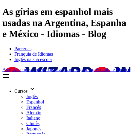
As gírias em espanhol mais
usadas na Argentina, Espanha
e México - Idiomas - Blog
Parcerias
Franquia de Idiomas
Inglês na sua escola
As gírias em espanhol mais usadas na Argentina, Espanha e México
menu
keyboard_arrow_down
Cursos
Inglês
Espanhol
Francês
Alemão
Italiano
Chinês
Japonês