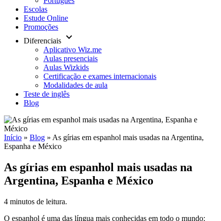
Português
Escolas
Estude Online
Promoções
keyboard_arrow_down
Diferenciais
Aplicativo Wiz.me
Aulas presenciais
Aulas Wizkids
Certificação e exames internacionais
Modalidades de aula
Teste de inglês
Blog
Início
»
Blog
»
As gírias em espanhol mais usadas na Argentina,
Espanha e México
As gírias em espanhol mais usadas na
Argentina, Espanha e México
4 minutos de leitura.
O espanhol é uma das língua mais conhecidas em todo o mundo: