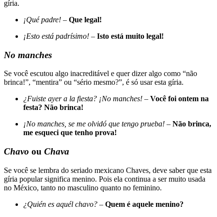
gíria.
¡Qué padre!
–
Que legal!
¡Esto está padrísimo!
–
Isto está muito legal!
No manches
Se você escutou algo inacreditável e quer dizer algo como “não
brinca!”, “mentira” ou “sério mesmo?”, é só usar esta gíria.
¿Fuiste ayer a la fiesta? ¡No manches!
–
Você foi ontem na
festa? Não brinca!
¡No manches, se me olvidó que tengo prueba!
–
Não brinca,
me esqueci que tenho prova!
Chavo
ou
Chava
Se você se lembra do seriado mexicano Chaves, deve saber que esta
gíria popular significa menino. Pois ela continua a ser muito usada
no México, tanto no masculino quanto no feminino.
¿Quién es aquél chavo?
–
Quem é aquele menino?