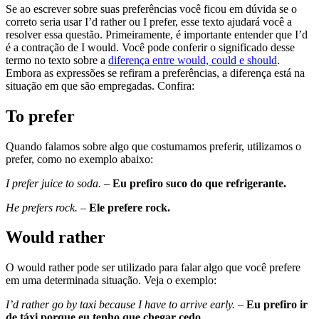
Se ao escrever sobre suas preferências você ficou em dúvida se o
correto seria usar I’d rather ou I prefer, esse texto ajudará você a
resolver essa questão. Primeiramente, é importante entender que I’d
é a contração de I would. Você pode conferir o significado desse
termo no texto sobre a
diferença entre would, could e should
.
Embora as expressões se refiram a preferências, a diferença está na
situação em que são empregadas. Confira:
To prefer
Quando falamos sobre algo que costumamos preferir, utilizamos o
prefer, como no exemplo abaixo:
I prefer juice to soda.
–
Eu prefiro suco do que refrigerante.
He prefers rock.
–
Ele prefere rock.
Would rather
O would rather pode ser utilizado para falar algo que você prefere
em uma determinada situação. Veja o exemplo:
I’d rather go by taxi because I have to arrive early.
–
Eu prefiro ir
de táxi porque eu tenho que chegar cedo.