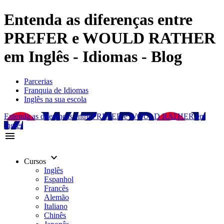
Entenda as diferenças entre
PREFER e WOULD RATHER
em Inglês - Idiomas - Blog
Parcerias
Franquia de Idiomas
Inglês na sua escola
Entenda as diferenças entre PREFER e WOULD RATHER em
Inglês
menu
keyboard_arrow_down
Cursos
Inglês
Espanhol
Francês
Alemão
Italiano
Chinês