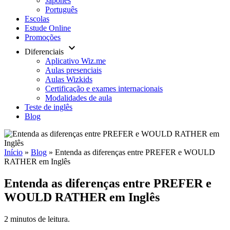
Japonês
Português
Escolas
Estude Online
Promoções
keyboard_arrow_down
Diferenciais
Aplicativo Wiz.me
Aulas presenciais
Aulas Wizkids
Certificação e exames internacionais
Modalidades de aula
Teste de inglês
Blog
Início
»
Blog
»
Entenda as diferenças entre PREFER e WOULD
RATHER em Inglês
Entenda as diferenças entre PREFER e
WOULD RATHER em Inglês
2 minutos de leitura.