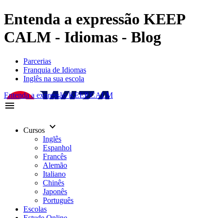
Entenda a expressão KEEP
CALM - Idiomas - Blog
Parcerias
Franquia de Idiomas
Inglês na sua escola
Entenda a expressão KEEP CALM
menu
keyboard_arrow_down
Cursos
Inglês
Espanhol
Francês
Alemão
Italiano
Chinês
Japonês
Português
Escolas
Estude Online