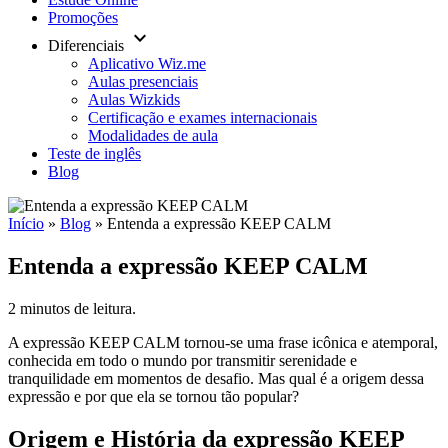
Promoções
keyboard_arrow_down
Diferenciais
Aplicativo Wiz.me
Aulas presenciais
Aulas Wizkids
Certificação e exames internacionais
Modalidades de aula
Teste de inglês
Blog
Início
»
Blog
»
Entenda a expressão KEEP CALM
Entenda a expressão KEEP CALM
2 minutos de leitura.
A expressão KEEP CALM tornou-se uma frase icônica e atemporal,
conhecida em todo o mundo por transmitir serenidade e
tranquilidade em momentos de desafio. Mas qual é a origem dessa
expressão e por que ela se tornou tão popular?
Origem e História da expressão KEEP