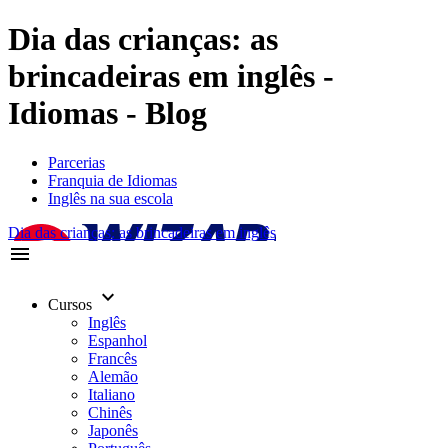
Dia das crianças: as
brincadeiras em inglês -
Idiomas - Blog
Parcerias
Franquia de Idiomas
Inglês na sua escola
Dia das crianças: as brincadeiras em inglês
menu
keyboard_arrow_down
Cursos
Inglês
Espanhol
Francês
Alemão
Italiano
Chinês
Japonês