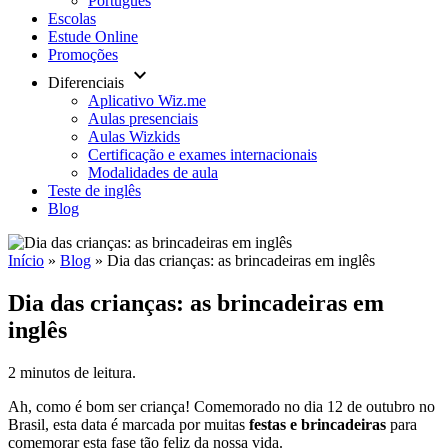
Português
Escolas
Estude Online
Promoções
keyboard_arrow_down
Diferenciais
Aplicativo Wiz.me
Aulas presenciais
Aulas Wizkids
Certificação e exames internacionais
Modalidades de aula
Teste de inglês
Blog
Início
»
Blog
»
Dia das crianças: as brincadeiras em inglês
Dia das crianças: as brincadeiras em
inglês
2 minutos de leitura.
Ah, como é bom ser criança! Comemorado no dia 12 de outubro no
Brasil, esta data é marcada por muitas
festas e brincadeiras
para
comemorar esta fase tão feliz da nossa vida.