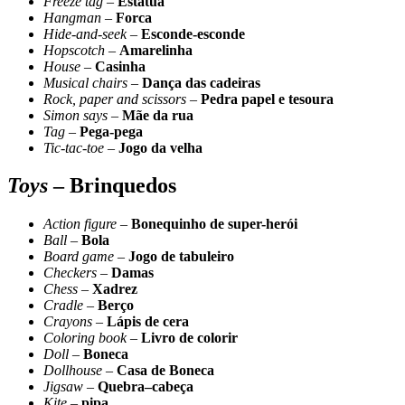
Freeze tag
–
Estátua
Hangman
–
Forca
Hide-and-seek
–
Esconde-esconde
Hopscotch
–
Amarelinha
House
–
Casinha
Musical chairs
–
Dança das cadeiras
Rock, paper and scissors
–
Pedra papel e tesoura
Simon says
–
Mãe da rua
Tag
–
Pega-pega
Tic-tac-toe
–
Jogo da velha
Toys
– Brinquedos
Action figure
–
Bonequinho de super-herói
Ball
–
Bola
Board game
–
Jogo de tabuleiro
Checkers
–
Damas
Chess
–
Xadrez
Cradle
–
Berço
Crayons
–
Lápis de cera
Coloring book
–
Livro de colorir
Doll
–
Boneca
Dollhouse
–
Casa de Boneca
Jigsaw
–
Quebra–cabeça
Kite
–
pipa