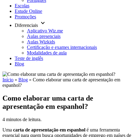
Português
Escolas
Estude Online
Promoções
keyboard_arrow_down
Diferenciais
Aplicativo Wiz.me
Aulas presenciais
Aulas Wizkids
Certificação e exames internacionais
Modalidades de aula
Teste de inglês
Blog
Início
»
Blog
»
Como elaborar uma carta de apresentação em
espanhol?
Como elaborar uma carta de
apresentação em espanhol?
4 minutos de leitura.
Uma
carta de apresentação em espanhol
é uma ferramenta
essencial para quem busca oportunidades de emprego em países de