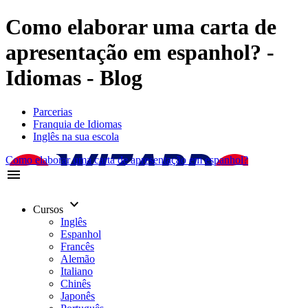
Como elaborar uma carta de
apresentação em espanhol? -
Idiomas - Blog
Parcerias
Franquia de Idiomas
Inglês na sua escola
Como elaborar uma carta de apresentação em espanhol?
menu
keyboard_arrow_down
Cursos
Inglês
Espanhol
Francês
Alemão
Italiano
Chinês
Japonês