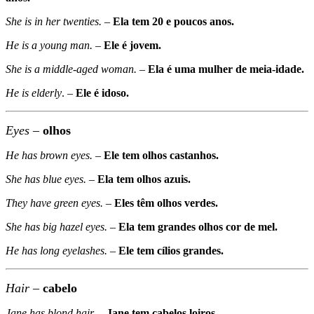
She is in her twenties.
–
Ela tem 20 e poucos anos.
He is a young man.
–
Ele é jovem.
She is a middle-aged woman.
–
Ela é uma mulher de meia-idade.
He is elderly
. –
Ele é idoso.
Eyes
–
olhos
He has brown eyes.
–
Ele tem olhos castanhos.
She has blue eyes.
–
Ela tem olhos azuis.
They have green eyes.
–
Eles têm olhos verdes.
She has big hazel eyes.
–
Ela tem grandes olhos cor de mel.
He has long eyelashes.
–
Ele tem cílios grandes.
Hair
–
cabelo
Jane has blond hair.
–
Jane tem cabelos loiros.