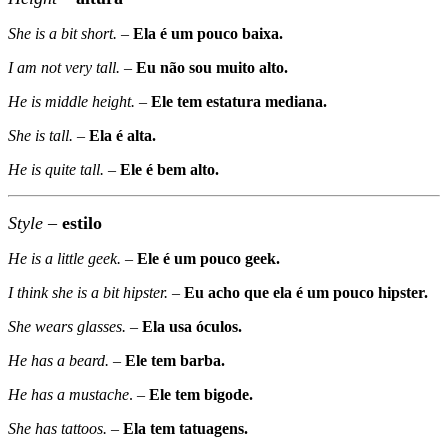
She is a bit short.
–
Ela é um pouco baixa.
I am not very tall.
–
Eu não sou muito alto.
He is middle height.
–
Ele tem estatura mediana.
She is tall.
–
Ela é alta.
He is quite tall.
–
Ele é bem alto.
Style
–
estilo
He is a little geek.
–
Ele é um pouco geek.
I think she is a bit hipster.
–
Eu acho que ela é um pouco hipster.
She wears glasses.
–
Ela usa óculos.
He has a beard.
–
Ele tem barba.
He has a mustache
. –
Ele tem bigode.
She has tattoos.
–
Ela tem tatuagens.