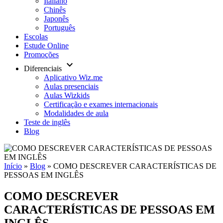
Italiano
Chinês
Japonês
Português
Escolas
Estude Online
Promoções
keyboard_arrow_down
Diferenciais
Aplicativo Wiz.me
Aulas presenciais
Aulas Wizkids
Certificação e exames internacionais
Modalidades de aula
Teste de inglês
Blog
Início
»
Blog
»
COMO DESCREVER CARACTERÍSTICAS DE
PESSOAS EM INGLÊS
COMO DESCREVER
CARACTERÍSTICAS DE PESSOAS EM
INGLÊS