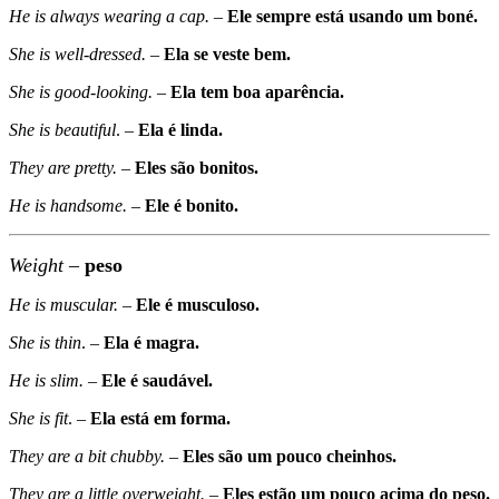
He is always wearing a cap.
–
Ele sempre está usando um boné.
She is well-dressed.
–
Ela se veste bem.
She is good-looking.
–
Ela tem boa aparência.
She is beautiful
. –
Ela é linda.
They are pretty.
–
Eles são bonitos.
He is handsome.
–
Ele é bonito.
Weight
–
peso
He is muscular.
–
Ele é musculoso.
She is thin
. –
Ela é magra.
He is slim.
–
Ele é saudável.
She is fit
. –
Ela está em forma.
They are a bit chubby.
–
Eles são um pouco cheinhos.
They are a little overweight.
–
Eles estão um pouco acima do peso.