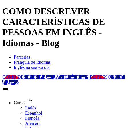
COMO DESCREVER
CARACTERÍSTICAS DE
PESSOAS EM INGLÊS -
Idiomas - Blog
Parcerias
Franquia de Idiomas
Inglês na sua escola
COMO DESCREVER CARACTERÍSTICAS DE PESSOAS EM
INGLÊS
menu
keyboard_arrow_down
Cursos
Inglês
Espanhol
Francês
Alemão