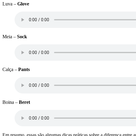
Luva –
Glove
Meia –
Sock
Calça –
Pants
Boina –
Beret
Em resumo, essas são algumas dicas práticas sobre a diferença entre au