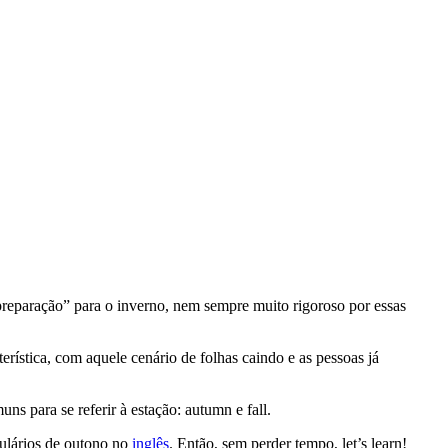
“preparação” para o inverno, nem sempre muito rigoroso por essas
erística, com aquele cenário de folhas caindo e as pessoas já
ns para se referir à estação: autumn e fall.
bulários de outono no
inglês
. Então, sem perder tempo, let’s learn!