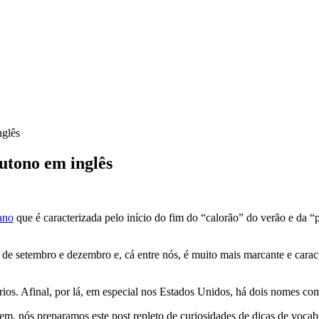
nglês
utono em inglês
ano
que é caracterizada pelo início do fim do “calorão” do verão e da 
 de setembro e dezembro e, cá entre nós, é muito mais marcante e caract
ios. Afinal, por lá, em especial nos Estados Unidos, há dois nomes comu
stem, nós preparamos este post repleto de curiosidades de dicas de voca