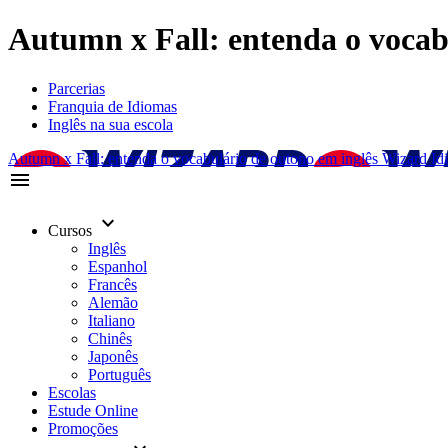
Autumn x Fall: entenda o vocabu
Parcerias
Franquia de Idiomas
Inglês na sua escola
Autumn x Fall: entenda o vocabulário de outono em inglês Wizard Id
menu
keyboard_arrow_down
Cursos
Inglês
Espanhol
Francês
Alemão
Italiano
Chinês
Japonês
Português
Escolas
Estude Online
Promoções