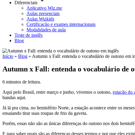
keyboard_arrow_down
Diferenciais
Aplicativo Wiz.me
Aulas presenciais
Aulas Wizkids
Certificação e exames internacionais
Modalidades de aula
Teste de inglês
Blog
Início
»
Blog
»
Autumn x Fall: entenda o vocabulário de outono em i
Autumn x Fall: entenda o vocabulário de o
6 minutos de leitura.
Aqui pelo Brasil, entre março e junho, vivemos o outono,
estação do 
bandas aqui.
Já lá pra cima, no hemisfério Norte, a estação acontece entre os meses
ensaiando tirar suas roupas de frio da gaveta.
Porém, essas não são as únicas diferenças do outono nos dois hemisfér
E para saber quais são as diferenças desses termos e por que eles exi