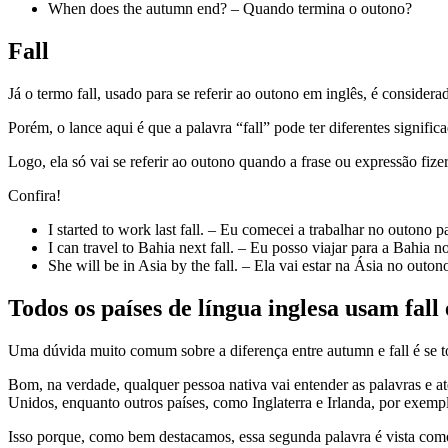
When does the autumn end? – Quando termina o outono?
Fall
Já o termo fall, usado para se referir ao outono em inglês, é consid
Porém, o lance aqui é que a palavra “fall” pode ter diferentes signifi
Logo, ela só vai se referir ao outono quando a frase ou expressão fi
Confira!
I started to work last fall. – Eu comecei a trabalhar no outono 
I can travel to Bahia next fall. – Eu posso viajar para a Bahia
She will be in Asia by the fall. – Ela vai estar na Ásia no outo
Todos os países de língua inglesa usam fa
Uma dúvida muito comum sobre a diferença entre autumn e fall é se tod
Bom, na verdade, qualquer pessoa nativa vai entender as palavras e 
Unidos, enquanto outros países, como Inglaterra e Irlanda, por exe
Isso porque, como bem destacamos, essa segunda palavra é vista c