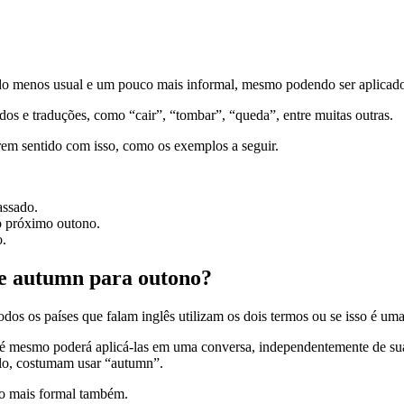
erado menos usual e um pouco mais informal, mesmo podendo ser aplicad
cados e traduções, como “cair”, “tombar”, “queda”, entre muitas outras.
zerem sentido com isso, como os exemplos a seguir.
passado.
 no próximo outono.
no.
ll e autumn para outono?
os os países que falam inglês utilizam os dois termos ou se isso é uma
até mesmo poderá aplicá-las em uma conversa, independentemente de sua 
mplo, costumam usar “autumn”.
omo mais formal também.