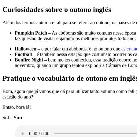
Curiosidades sobre o outono inglês
Além dos termos autumn e fall para se referir ao outono, os países de 
Pumpkin Patch
– As abóboras são muito comuns nessa época do 
faz questão de visitar e garantir os melhores produtos todo ano
Halloween
– e por falar em abóboras, é no outono que
as cria
Football
– é também nessa estação que costumam ocorrer os ca
Bonfire Night –
bem menos conhecida, essa tradição ocorre no
novembro, quando um grupo tentou explodir a Câmara de Lon
Pratique o vocabulário de outono em inglê
Bom, agora que já vimos que dá para utilizar tanto autumn como fall p
estação do ano?
Então, bora lá!
Sol –
Sun