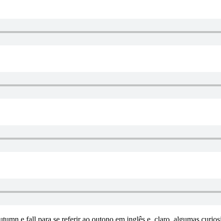
tumn e fall para se referir ao outono em inglês e, claro, algumas curio