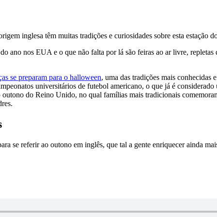
origem inglesa têm muitas tradições e curiosidades sobre esta estação d
ano nos EUA e o que não falta por lá são feiras ao ar livre, repletas 
;
nças se preparam para o halloween
, uma das tradições mais conhecidas e
mpeonatos universitários de futebol americano, o que já é considerad
 outono do Reino Unido, no qual famílias mais tradicionais comemora
dres.
s
ara se referir ao outono em inglês, que tal a gente enriquecer ainda m