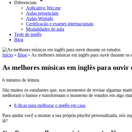
keyboard_arrow_down
Diferenciais
Aplicativo Wiz.me
Aulas presenciais
Aulas Wizkids
Certificação e exames internacionais
Modalidades de aula
Teste de inglês
Blog
Início
»
Blog
»
As melhores músicas em inglês para ouvir durante os 
As melhores músicas em inglês para ouvir 
6 minutos de leitura.
São muitos os estudantes que, nos momentos de revisar algumas matér
melhoram o humor e transformam o momento de estudos em algo mais 
8 dicas para melhorar o inglês em casa
Para ajudar você a montar a sua própria
playlist
personalizada, nós org
lá?