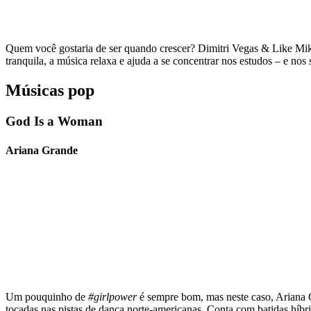
Quem você gostaria de ser quando crescer? Dimitri Vegas & Like Mi
tranquila, a música relaxa e ajuda a se concentrar nos estudos – e nos
Músicas pop
God Is a Woman
Ariana Grande
Um pouquinho de
#girlpower
é sempre bom, mas neste caso, Ariana 
tocadas nas pistas de dança norte-americanas. Conta com batidas híbr