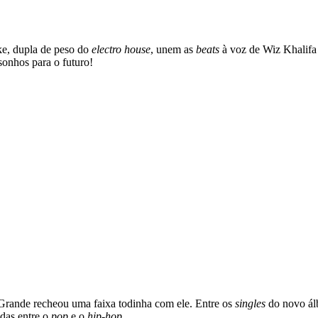
ke, dupla de peso do
electro house
, unem as
beats
à voz de Wiz Khalifa
 sonhos para o futuro!
Grande recheou uma faixa todinha com ele. Entre os
singles
do novo ál
idas entre o
pop
e o
hip-hop
.