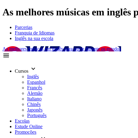
As melhores músicas em inglês p
Parcerias
Franquia de Idiomas
Inglês na sua escola
As melhores músicas em inglês para ouvir durante os estudos
menu
keyboard_arrow_down
Cursos
Inglês
Espanhol
Francês
Alemão
Italiano
Chinês
Japonês
Português
Escolas
Estude Online
Promoções