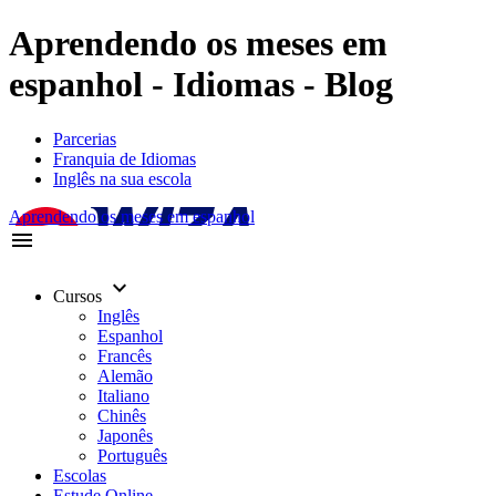
Aprendendo os meses em
espanhol - Idiomas - Blog
Parcerias
Franquia de Idiomas
Inglês na sua escola
Aprendendo os meses em espanhol
menu
keyboard_arrow_down
Cursos
Inglês
Espanhol
Francês
Alemão
Italiano
Chinês
Japonês
Português
Escolas
Estude Online