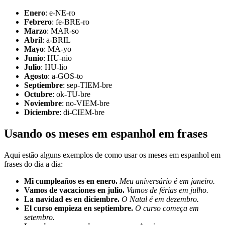
Enero
: e-NE-ro
Febrero
: fe-BRE-ro
Marzo
: MAR-so
Abril
: a-BRIL
Mayo
: MA-yo
Junio
: HU-nio
Julio
: HU-lio
Agosto
: a-GOS-to
Septiembre
: sep-TIEM-bre
Octubre
: ok-TU-bre
Noviembre
: no-VIEM-bre
Diciembre
: di-CIEM-bre
Usando os meses em espanhol em frases
Aqui estão alguns exemplos de como usar os meses em espanhol em
frases do dia a dia:
Mi cumpleaños es en enero.
Meu aniversário é em janeiro.
Vamos de vacaciones en julio.
Vamos de férias em julho.
La navidad es en diciembre.
O Natal é em dezembro.
El curso empieza en septiembre.
O curso começa em
setembro.