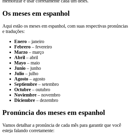
memorizar e usar corretamente cada um deles.
Os meses em espanhol
Aqui estão os meses em espanhol, com suas respectivas pronúncias
e traduções:
Enero
– janeiro
Febrero
– fevereiro
Marzo
– março
Abril
– abril
Mayo
– maio
Junio
– junho
Julio
– julho
Agosto
– agosto
Septiembre
– setembro
Octubre
– outubro
Noviembre
– novembro
Diciembre
– dezembro
Pronúncia dos meses em espanhol
Vamos detalhar a pronúncia de cada mês para garantir que você
esteja falando corretamente: